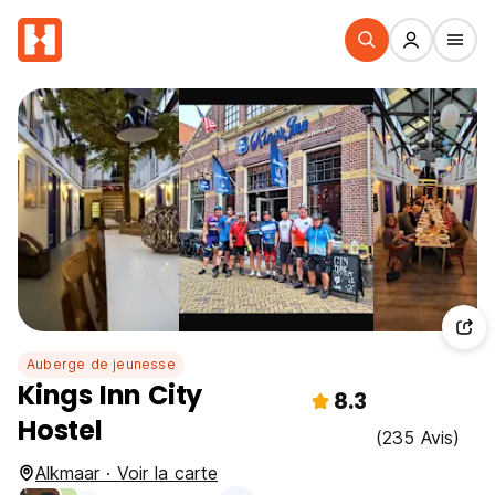
Auberge de jeunesse
Kings Inn City
8.3
Hostel
(235 Avis)
Alkmaar · Voir la carte