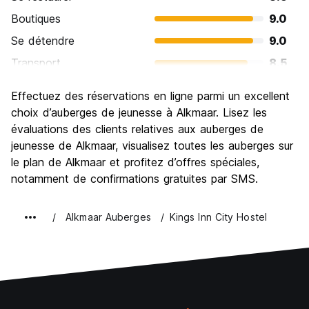
Boutiques
9.0
Se détendre
9.0
Transport
8.5
Visites touristiques
7.5
Effectuez des réservations en ligne parmi un excellent
Culture
7.0
choix d’auberges de jeunesse à Alkmaar. Lisez les
Sortir le soir / faire la fête
évaluations des clients relatives aux auberges de
5.5
jeunesse de Alkmaar, visualisez toutes les auberges sur
Bonnes affaires
8.0
le plan de Alkmaar et profitez d’offres spéciales,
notamment de confirmations gratuites par SMS.
Alkmaar Auberges
Kings Inn City Hostel