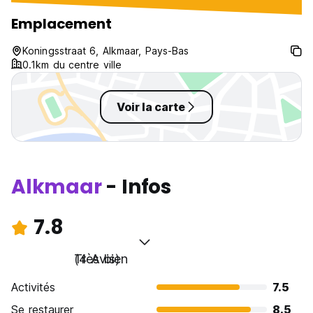
avec. La cuisine ( constitué d’un
micro-ondes et frigo) était
Emplacement
infestée de mouches.
Koningsstraat 6, Alkmaar, Pays-Bas
0.1km du centre ville
Voir la carte
Alkmaar
- Infos
7.8
Très bien
(4 Avis)
Activités
7.5
Se restaurer
8.5