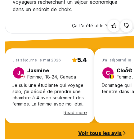
voyageurs recherchant un séjour économique
dans un endroit de choix.
Ça t'a été utile ?
5.4
J'ai séjourné le mai 2026
J'ai séjourné le juil
Jasmine
CloÃ©
J
C
Femme, 18-24, Canada
Femme, 25
Je suis une étudiante qui voyage
Dommage qu'il n'
solo, j’ai décidé de prendre une
fenêtre dans la 
chambre à 4 avec seulement des
femmes. La femme avec moi était
fort probablement une sans-abris.
Read more
Je ne me sentais pas en securité.
Il ni avait ni rideau, ni locker dans
la chambre pour mettre mes
Voir tous les avis
choses la nuit, j’ai donc dormi