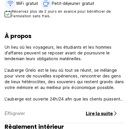
WiFi gratuit
Petit-déjeuner gratuit‎
Réservez plus de 2 jours en avance pour bénéficier de
l'annulation sans frais.
À propos
Un lieu où les voyageurs, les étudiants et les hommes
d'affaires peuvent se reposer avant de poursuivre le
lendemain leurs obligations matérielles.
L'auberge Grelo est le lieu où tout se réunit, se mélange
pour vivre de nouvelles expériences, rencontrer des gens
de lieux hétéroclites, des souvenirs qui restent gravés dans
votre mémoire et au meilleur prix économique possible.
L'auberge est ouverte 24h/24 afin que les clients puissent
entrer et sortir à tout moment.
Nous demandons à nos clients d'essayer de maintenir les
Lire la suite
Signaler
bruits aussi bas que possible après 23h00 afin de respecter
tous les autres clients.
Règlement intérieur