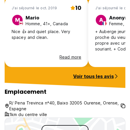
10
J'ai séjourné le oct. 2019
J'ai séjourné le oc
Mario
Anonym
M
A
Homme, 41+, Canada
Femme, 41
Nice 👍 and quiet place. Very
+ Auberge jeunes
spacey and clean.
proche du vieux 
propre avec un e
souriant. + Code accès entrée
sécurisé. + Petit casier attribué
Read more
avec le lit. + serviette de bain
attribuée - Le coin douche
pourrait être « pl
Voir tous les avis
mettant rideaux ou vi
lumière du couloir
dortoirs par la f
Emplacement
dommage pr ceux 
dormir la nuit et/ou
R/ Pena Trevinca nº40, Baixo 32005 Ourense, Orense,
reviendrai dans c
Espagne
d’un prochain séj
1km du centre ville