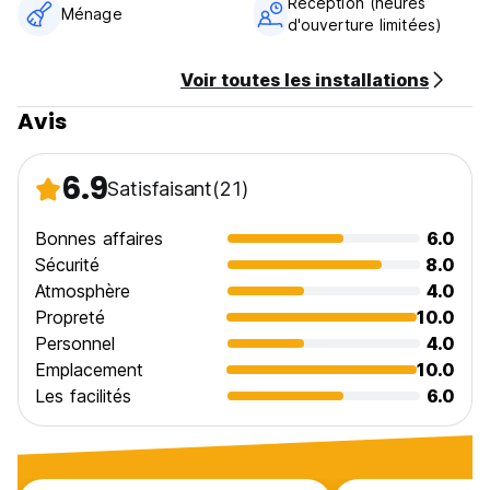
Réception (heures
Petit déjeuner inclus.
Ménage
d'ouverture limitées)
Pas de couvre-feu.
(Auto-translated from original language)
Voir toutes les installations
Avis
6.9
Satisfaisant
(21)
Bonnes affaires
6.0
Sécurité
8.0
Atmosphère
4.0
Propreté
10.0
Personnel
4.0
Emplacement
10.0
Les facilités
6.0