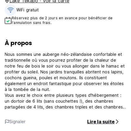
Lake Tekapo · Voir la carte
WiFi gratuit
Réservez plus de 2 jours en avance pour bénéficier de
l'annulation sans frais.
À propos
Nous sommes une auberge néo-zélandaise confortable et
traditionnelle où vous pourrez profiter de la chaleur de
notre feu de bois le soir ou vous allonger dans le hamac et
profiter du soleil. Nos jardins tranquilles abritent nos lapins,
cochons gueina, poules et moutons. Ils constituent
également un endroit fantastique pour observer les étoiles
à la tombée de la nuit.
Vous avez le choix entre plusieurs types d'hébergement :
un dortoir de 6 lits (sans couchettes !), des chambres
partagées de 4 lits, des chambres triples et des chambres
privées doubles et jumelles, dont certaines avec salle de
bains privative.
Lire la suite
Signaler
WIFI GRATUIT illimité, serviettes GRATUITES et location
gratuite de tennis et de basket-ball à utiliser sur les terrains