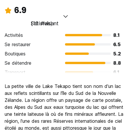
6.9
Satisfaisant
(15 Avis)
Activités
8.1
Se restaurer
6.5
Boutiques
5.2
Se détendre
8.8
Transport
6.1
Visites touristiques
8.5
La petite ville de Lake Tekapo tient son nom d'un lac
Culture
7.1
aux reflets scintillants sur l'île du Sud de la Nouvelle
Sortir le soir / faire la fête
Zélande. La région offre un paysage de carte postale,
4.3
des Alpes du Sud aux eaux turquoise du lac qui offrent
Bonnes affaires
7.9
une teinte laiteuse là où de fins minéraux affleurent. La
région, l'une des rares Réserves internationales de ciel
étoilé au monde, est aussi pittoresque le jour que la