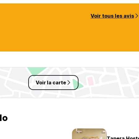
Voir tous les avis
Voir la carte
lo
Tapera Host