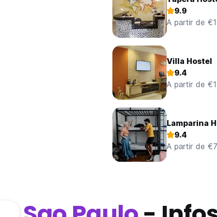
9.9
A partir de €
Villa Hostel
9.4
A partir de €
Lamparina H
9.4
A partir de €7
Sao Paulo
- Info