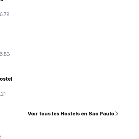
16.78
16.83
ostel
.21
Voir tous les Hostels en Sao Paulo
s