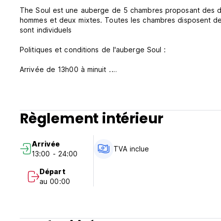
The Soul est une auberge de 5 chambres proposant des do
hommes et deux mixtes. Toutes les chambres disposent de bal
sont individuels
Politiques et conditions de l'auberge Soul :
Arrivée de 13h00 à minuit .
Départ avant 11h00.
Politique d'annulation : 48 heures avant l'arrivée.
Paiement à l'arrivée en espèces, cartes de crédit, cartes d
Règlement intérieur
Taxes incluses.
Petit déjeuner inclus.
Arrivée
TVA inclue
13:00 - 24:00
Général:
Pas de couvre-feu.
Départ
Restrictions d'âge.
au 00:00
(Auto-translated from original language)