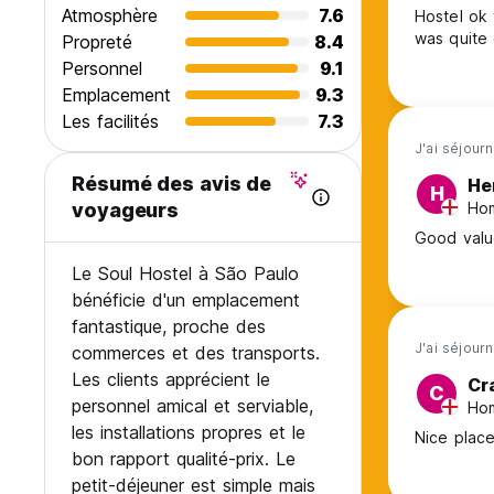
Atmosphère
7.6
Hostel ok 
was quite
Propreté
8.4
Personnel
9.1
Emplacement
9.3
Les facilités
7.3
J'ai séjourn
Résumé des avis de
He
H
Hom
voyageurs
Good valu
Le Soul Hostel à São Paulo
bénéficie d'un emplacement
fantastique, proche des
J'ai séjour
commerces et des transports.
Les clients apprécient le
Cr
C
personnel amical et serviable,
Hom
les installations propres et le
Nice place
bon rapport qualité-prix. Le
petit-déjeuner est simple mais