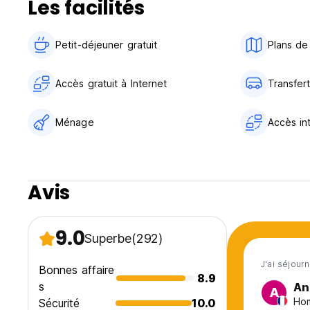
Les facilités
Petit-déjeuner gratuit‎
Plans de 
Accès gratuit à Internet
Transfer
Ménage
Accès in
Avis
9.0
Superbe
(292)
J'ai séjourn
Bonnes affaire
8.9
s
An
A
Hom
Sécurité
10.0