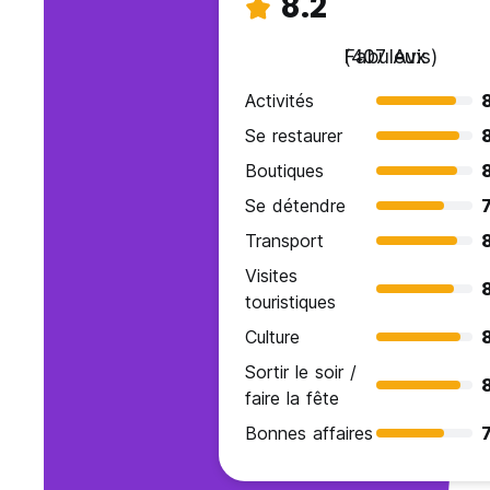
8.2
Fabuleux
(407 Avis)
Activités
Se restaurer
Boutiques
Se détendre
7
Transport
Visites
8
touristiques
Culture
Sortir le soir /
faire la fête
Bonnes affaires
7