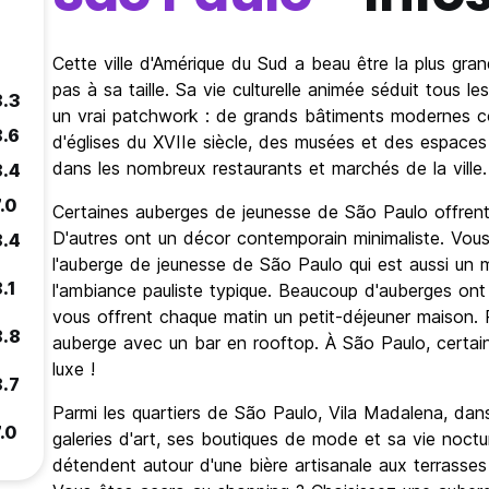
Cette ville d'Amérique du Sud a beau être la plus grand
pas à sa taille. Sa vie culturelle animée séduit tous 
8.3
un vrai patchwork : de grands bâtiments modernes côt
8.6
d'églises du XVIIe siècle, des musées et des espaces
dans les nombreux restaurants et marchés de la ville.
8.4
.0
Certaines auberges de jeunesse de São Paulo offrent u
D'autres ont un décor contemporain minimaliste. Vou
8.4
l'auberge de jeunesse de São Paulo qui est aussi un 
.1
l'ambiance pauliste typique. Beaucoup d'auberges on
vous offrent chaque matin un petit-déjeuner maison. Po
8.8
auberge avec un bar en rooftop. À São Paulo, certai
luxe !
8.7
Parmi les quartiers de São Paulo, Vila Madalena, dans
.0
galeries d'art, ses boutiques de mode et sa vie noctu
détendent autour d'une bière artisanale aux terrasses