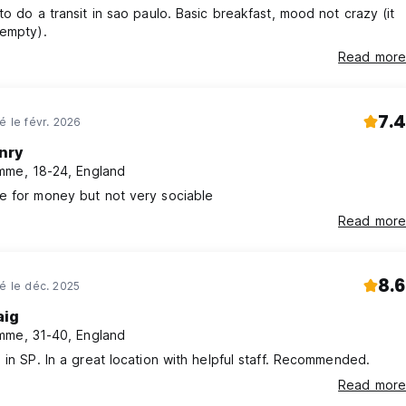
to do a transit in sao paulo. Basic breakfast, mood not crazy (it
 empty).
Read more
7.4
é le févr. 2026
nry
me, 18-24, England
e for money but not very sociable
Read more
8.6
né le déc. 2025
aig
me, 31-40, England
 in SP. In a great location with helpful staff. Recommended.
Read more