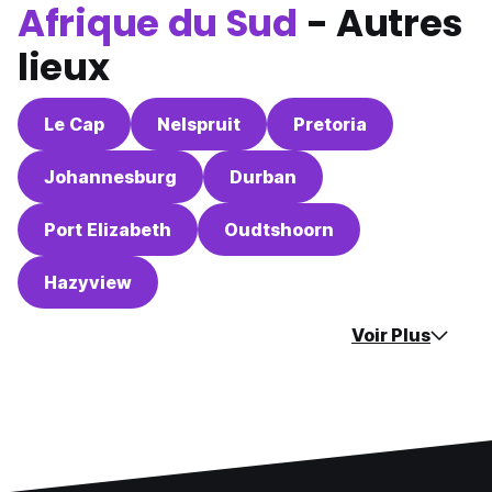
Afrique du Sud
- Autres
lieux
Le Cap
Nelspruit
Pretoria
Johannesburg
Durban
Port Elizabeth
Oudtshoorn
Hazyview
Voir Plus