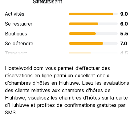
Satisfaisant
(4 Avis)
Activités
9.0
Se restaurer
6.0
Boutiques
5.5
Se détendre
7.0
Transport
4.5
Visites touristiques
7.0
Hostelworld.com vous permet d’effectuer des
Culture
7.5
réservations en ligne parmi un excellent choix
Sortir le soir / faire la fête
d’chambres d'hôtes en Hluhluwe. Lisez les évaluations
3.0
des clients relatives aux chambres d'hôtes de
Bonnes affaires
8.5
Hluhluwe, visualisez les chambres d'hôtes sur la carte
d’Hluhluwe et profitez de confirmations gratuites par
SMS.