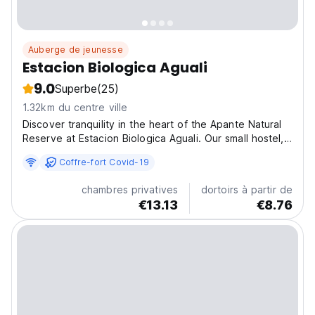
Auberge de jeunesse
Estacion Biologica Aguali
9.0
Superbe
(25)
1.32km du centre ville
Discover tranquility in the heart of the Apante Natural
Reserve at Estacion Biologica Aguali. Our small hostel,
nestled on the outskirts of the city of Matagalpa,
Coffre-fort Covid-19
offers a panoramic view of the sunset, the experience
of our organic garden, and serves as the...
chambres privatives
dortoirs à partir de
€13.13
€8.76