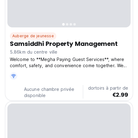
Auberge de jeunesse
Samsiddhi Property Management
5.86km du centre ville
Welcome to **Megha Paying Guest Services**, where
comfort, safety, and convenience come together. We
offer professional, well-maintained, and fully furnished
accommodation for both **Boys and Girls** in
Ahmedabad. Our facilities are designed to cater to
dortoirs à partir de
Aucune chambre privée
the...
€2.99
disponible