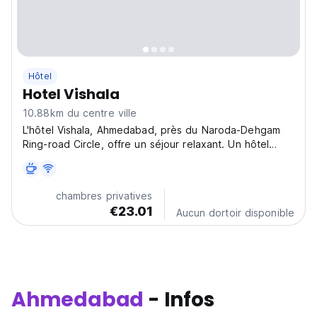
Hôtel
Hotel Vishala
10.88km du centre ville
L'hôtel Vishala, Ahmedabad, près du Naroda-Dehgam
Ring-road Circle, offre un séjour relaxant. Un hôtel
confortable pour explorer la culture locale et le
centre-ville d'Ahmedabad. (Auto-translated from original
language)
chambres privatives
€23.01
Aucun dortoir disponible
Ahmedabad
- Infos