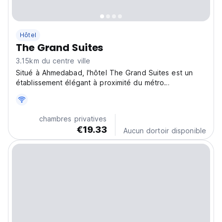
Hôtel
The Grand Suites
3.15km du centre ville
Situé à Ahmedabad, l'hôtel The Grand Suites est un
établissement élégant à proximité du métro
Gandhigram. Il est idéal pour explorer confortablement
Ellisbridge et les attractions d'Ahmedabad. (Auto-
translated from original language)
chambres privatives
€19.33
Aucun dortoir disponible