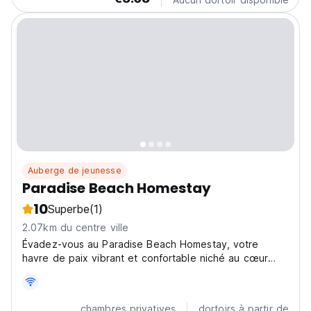
Auberge de jeunesse
Paradise Beach Homestay
10
Superbe
(1)
2.07km du centre ville
Évadez-vous au Paradise Beach Homestay, votre
havre de paix vibrant et confortable niché au cœur
d'Alleppey, en Inde ! À deux pas du paisible temple de
Munnodi et du pittoresque mothalapozhi, notre
auberge offre le mélange parfait de détente et
chambres privatives
dortoirs à partir de