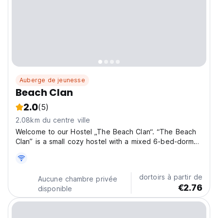
Auberge de jeunesse
Beach Clan
2.0
(5)
2.08km du centre ville
Welcome to our Hostel „The Beach Clan“. “The Beach
Clan” is a small cozy hostel with a mixed 6-bed-dorm
directly on the beach in one of the most-loved areas
of Alleppey. In our 6-bed-dorm our guests can also
enjoy the beautiful sea view and free WiFi. Our...
dortoirs à partir de
Aucune chambre privée
€2.76
disponible