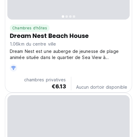
Chambres d'hôtes
Dream Nest Beach House
1.06km du centre ville
Dream Nest est une auberge de jeunesse de plage
animée située dans le quartier de Sea View à
Alappuzha ! Proche de la côte d'Alleppey, elle est
parfaite pour les voyageurs à petit budget en quête
d'une expérience authentique du Kerala. (Auto-
chambres privatives
translated from...
€6.13
Aucun dortoir disponible