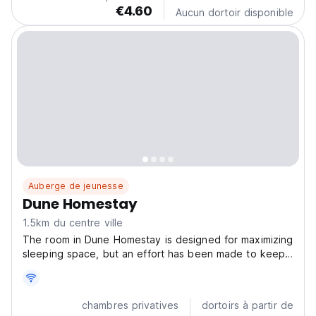
€4.60
Aucun dortoir disponible
Auberge de jeunesse
Dune Homestay
1.5km du centre ville
The room in Dune Homestay is designed for maximizing
sleeping space, but an effort has been made to keep
it bright, airy, and beachy to avoid a cramped,
institutional feel. It's a room built for kids or a group of
friends ready for a fun vacation. The dominant...
chambres privatives
dortoirs à partir de