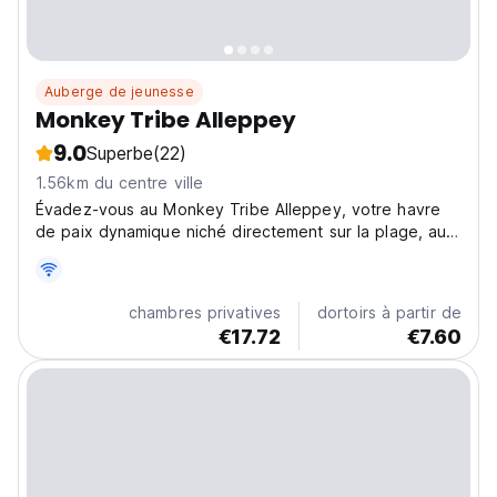
Auberge de jeunesse
Monkey Tribe Alleppey
9.0
Superbe
(22)
1.56km du centre ville
Évadez-vous au Monkey Tribe Alleppey, votre havre
de paix dynamique niché directement sur la plage, au
cœur du centre culturel du Kerala, Alleppey ! Ce n'est
pas qu'une simple auberge ; c'est votre porte d'entrée
pour découvrir le charme authentique d'Alleppey....
chambres privatives
dortoirs à partir de
€17.72
€7.60