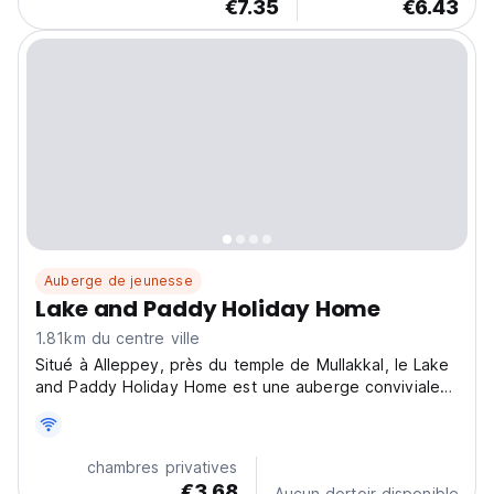
€7.35
€6.43
Auberge de jeunesse
Lake and Paddy Holiday Home
1.81km du centre ville
Situé à Alleppey, près du temple de Mullakkal, le Lake
and Paddy Holiday Home est une auberge conviviale
proposant des croisières en péniche. Parfait pour les
voyages sociaux en Inde. (Auto-translated from original
language)
chambres privatives
€3.68
Aucun dortoir disponible