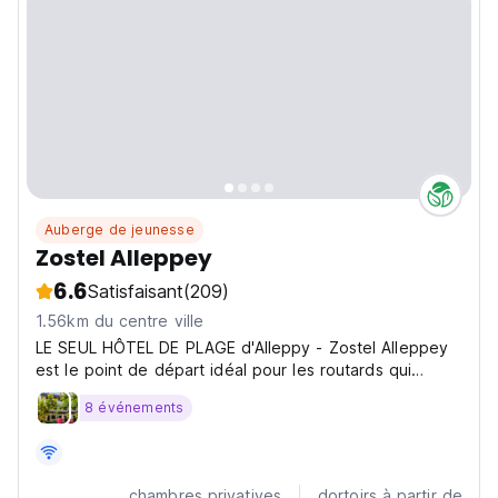
Auberge de jeunesse
Zostel Alleppey
6.6
Satisfaisant
(209)
1.56km du centre ville
LE SEUL HÔTEL DE PLAGE d'Alleppy - Zostel Alleppey
est le point de départ idéal pour les routards qui
souhaitent explorer la plage d'Alleppey et les célèbres
8 événements
backwaters.
chambres privatives
dortoirs à partir de