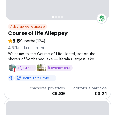
Auberge de jeunesse
Course of life Alleppey
9.8
Superbe
(124)
4.67km du centre ville
Welcome to the Course of Life Hostel, set on the
shores of Vembanad lake — Kerala’s largest lake
situated in the city of Alleppey. Inspired by the
séjournent
8 événements
richness of life's experiences, our hostel is more than
just a place to rest — it's a vibrant community where...
Coffre-fort Covid-19
chambres privatives
dortoirs à partir de
€6.89
€3.21