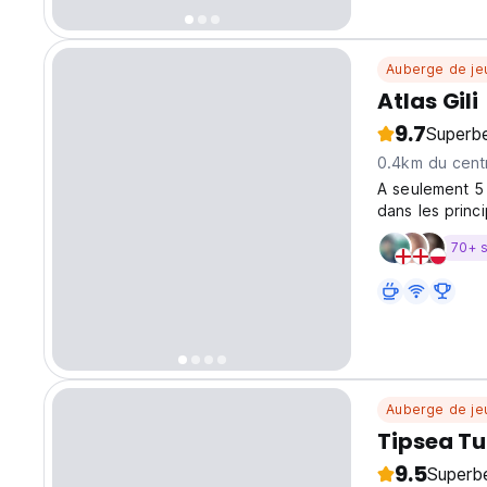
Auberge de je
Atlas Gili
9.7
Superb
0.4km du centr
A seulement 5 
dans les princi
70+ 
Auberge de je
Tipsea Tu
9.5
Superb