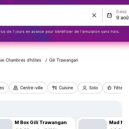
Dates
us de 1 jours en avance pour bénéficier de l'annulation sans frais.
sie Chambres d'hôtes
Gili Trawangan
les
Centre-ville
Cuisine
Solo
Fête
M Box Gili Trawangan