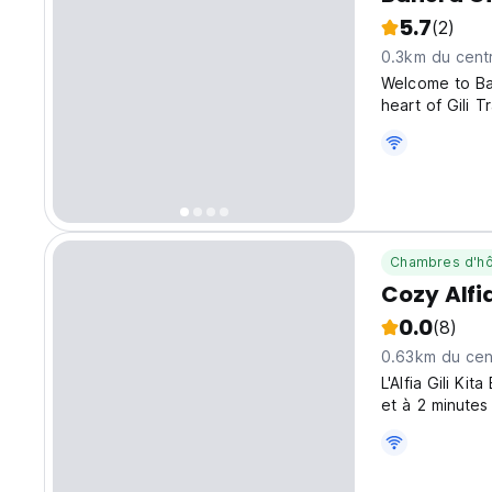
5.7
(2)
0.3km du centr
Welcome to Ba
heart of Gili 
East Beach and
Beach, Banera G
Chambres d'hô
Cozy Alfi
0.0
(8)
0.63km du cent
L'Alfia Gili K
et à 2 minutes