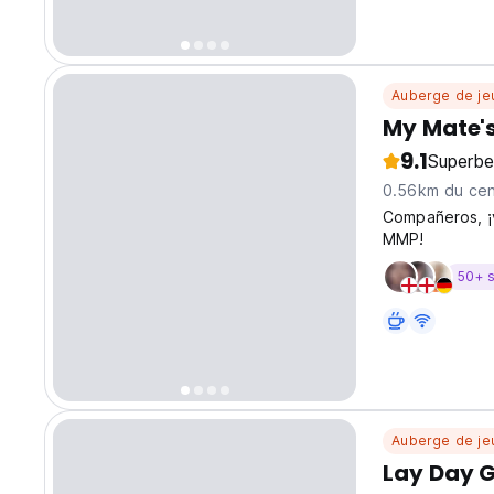
Auberge de je
My Mate's
9.1
Superbe
0.56km du cent
Compañeros, ¡v
MMP!
50+ 
Auberge de je
Lay Day G