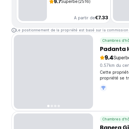
9.7
Superbe
(2516)
€7.33
A partir de
Le positionnement de la propriété est basé sur la commission
Chambres d'hô
Padanta 
9.4
Superb
0.57km du cent
Cette propriét
propriété se t
pied du port d
Chambres d'hô
Banera Gi