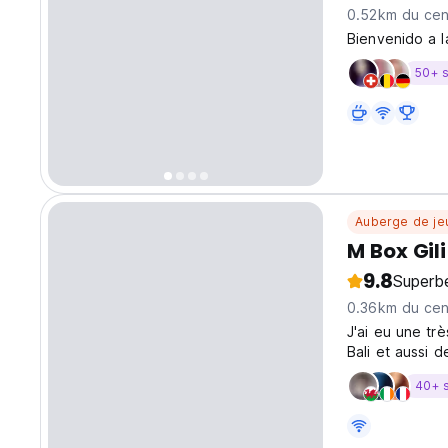
0.52km du cent
Bienvenido a l
50+ 
Auberge de je
M Box Gil
9.8
Superb
0.36km du cent
J'ai eu une tr
Bali et aussi d
40+ 