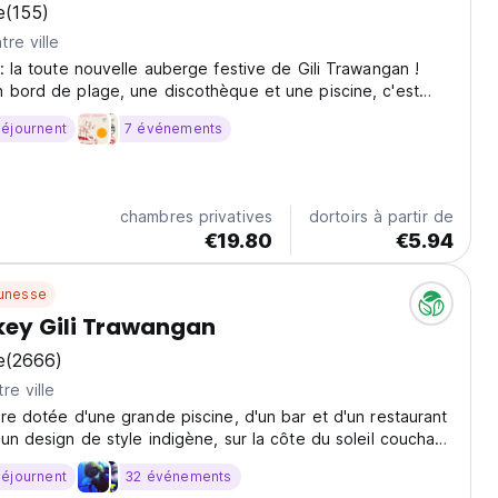
e
(155)
re ville
 : la toute nouvelle auberge festive de Gili Trawangan !
 bord de plage, une discothèque et une piscine, c'est
leures auberges pour les voyages sociaux et les nuits
séjournent
7 événements
(Auto-translated from original language)
chambres privatives
dortoirs à partir de
€19.80
€5.94
unesse
ey Gili Trawangan
e
(2666)
re ville
ire dotée d'une grande piscine, d'un bar et d'un restaurant
'un design de style indigène, sur la côte du soleil couchant
gan.
séjournent
32 événements