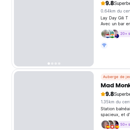
9.8
Superb
0.64km du cent
Lay Day Gili T
Avec un bar en
l'une des meil
20+ 
inoubliables. 
Auberge de je
Mad Monk
9.8
Superb
1.35km du cent
Station balnéa
spacieux, et d
de Gili Trawan
50+ 