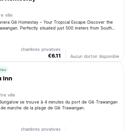
e ville
nera Gili Homestay – Your Tropical Escape Discover the
Trawangan. Perfectly situated just 500 meters from South
 a short stroll (less than 1 km) from the vibrant North East
ili offers the ultimate island...
chambres privatives
€6.11
Aucun dortoir disponible
tes
a Inn
re ville
ita Bungalow se trouve à 4 minutes du port de Gili Trawangan
 de marche de la plage de Gili Trawangan.
chambres privatives