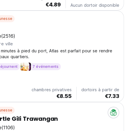
€4.89
Aucun dortoir disponible
unesse
e
(2516)
e ville
minutes à pied du port, Atlas est parfait pour se rendre
paux quartiers.
séjournent
7 événements
chambres privatives
dortoirs à partir de
€8.55
€7.33
unesse
rtle Gili Trawangan
e
(1106)