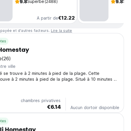
9.8
9.8
Superbe
(2488)
Sup
€12.22
A partir de
 payée et d'autres facteurs.
Lire la suite
tes
Homestay
e
(26)
re ville
é se trouve à 2 minutes à pied de la plage. Cette
rouve à 2 minutes à pied de la plage. Situé à 10 minutes à
e Gili Trawangan.
chambres privatives
€6.14
Aucun dortoir disponible
tes
li Homestay