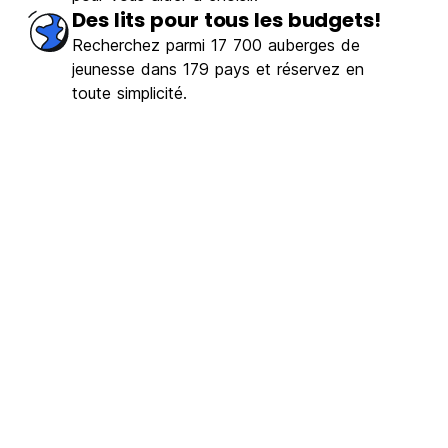
erbe
(2666)
Des lits pour tous les budgets!
Recherchez parmi 17 700 auberges de
€9.46
A partir de
jeunesse dans 179 pays et réservez en
toute simplicité.