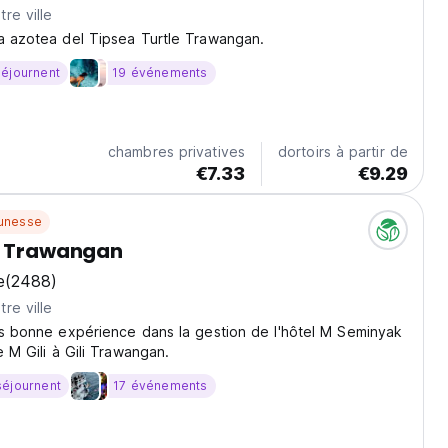
re ville
a azotea del Tipsea Turtle Trawangan.
séjournent
19 événements
chambres privatives
dortoirs à partir de
€7.33
€9.29
unesse
i Trawangan
e
(2488)
re ville
ès bonne expérience dans la gestion de l'hôtel M Seminyak
e M Gili à Gili Trawangan.
séjournent
17 événements