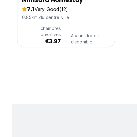
Nimsara Homestay
7.1
Very Good
(12)
0.85km du centre ville
chambres
privatives
Aucun dortoir
€3.97
disponible