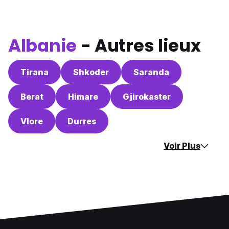
Albanie
- Autres lieux
Tirana
Shkoder
Saranda
Berat
Himare
Gjirokaster
Vlore
Durres
Voir Plus