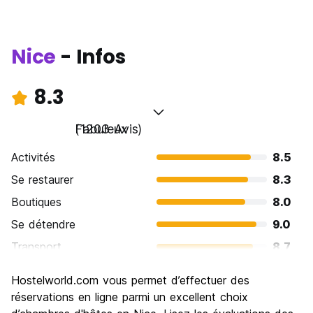
Nice
- Infos
8.3
Fabuleux
(1203 Avis)
Activités
8.5
Se restaurer
8.3
Boutiques
8.0
Se détendre
9.0
Transport
8.7
Visites touristiques
8.4
Hostelworld.com vous permet d’effectuer des
Culture
8.3
réservations en ligne parmi un excellent choix