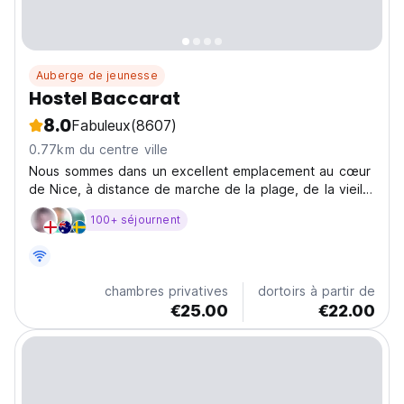
Auberge de jeunesse
Hostel Baccarat
8.0
Fabuleux
(8607)
0.77km du centre ville
Nous sommes dans un excellent emplacement au cœur
de Nice, à distance de marche de la plage, de la vieille
ville et de nombreuses autres attractions ainsi que de
100+ séjournent
tous les bars, restaurants et clubs. Nous offrons une
connexion internet gratuite.
chambres privatives
dortoirs à partir de
€25.00
€22.00