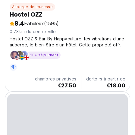
Auberge de jeunesse
Hostel OZZ
8.4
Fabuleux
(1595)
0.73km du centre ville
Hostel OZZ & Bar By Happyculture, les vibrations d'une
auberge, le bien-être d'un hôtel. Cette propriété offre
un bâtiment entièrement rénové, au design artistique,
20+ séjournent
qui vibre autour du thème de la musique.
chambres privatives
dortoirs à partir de
€27.50
€18.00