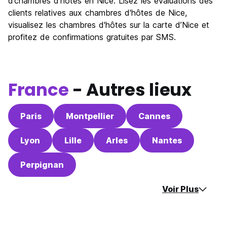
Sortir le soir / faire la fête
d’chambres d'hôtes en Nice. Lisez les évaluations des
7.9
clients relatives aux chambres d'hôtes de Nice,
Bonnes affaires
7.4
visualisez les chambres d'hôtes sur la carte d’Nice et
profitez de confirmations gratuites par SMS.
France
- Autres lieux
Paris
Montpellier
Cannes
Lyon
Lille
Arles
Nantes
Perpignan
Voir Plus