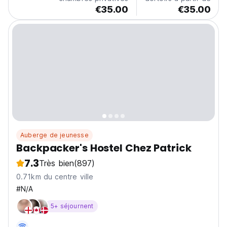
€35.00
€35.00
Auberge de jeunesse
Backpacker's Hostel Chez Patrick
7.3
Très bien
(897)
0.71km du centre ville
#N/A
5+ séjournent