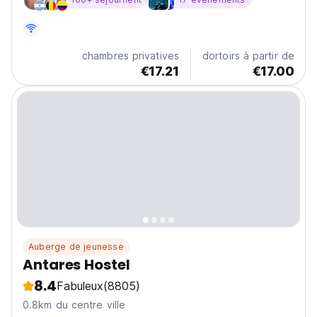
quelques minutes seulement de la célèbre Promenade
des Anglais, de l'animée Place Masséna et de la
pittoresque...
chambres privatives
dortoirs à partir de
€17.21
€17.00
Auberge de jeunesse
Antares Hostel
8.4
Fabuleux
(8805)
0.8km du centre ville