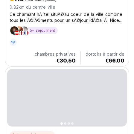
0.82km du centre ville
Ce charmant hÃ´tel situÃ©au coeur de la ville combine
tous les Ã©lÃ©ments pour un sÃ©jour idÃ©al Ã Nice
pour des tarifs raisonnables. A 2 minutes Ã pieds de la
5+ séjournent
gare centrale, Ã 10 minutes des plages et 15 minutes
du typique vieux Nice, populaire pour les...
chambres privatives
dortoirs à partir de
€30.50
€66.00