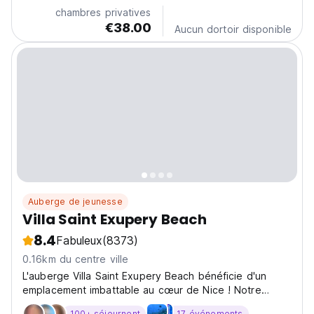
chambres privatives
€38.00
Aucun dortoir disponible
Auberge de jeunesse
Villa Saint Exupery Beach
8.4
Fabuleux
(8373)
0.16km du centre ville
L'auberge Villa Saint Exupery Beach bénéficie d'un
emplacement imbattable au cœur de Nice ! Notre
auberge compte plus de 200 lits et se trouve à
100+ séjournent
17 événements