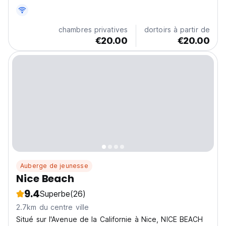
and centre city. There are many supermarkets, cinema
and restaurants around, which can be reached within
five minutes' walk. It's a apartment with 3...
chambres privatives
dortoirs à partir de
€20.00
€20.00
Auberge de jeunesse
Nice Beach
9.4
Superbe
(26)
2.7km du centre ville
Situé sur l'Avenue de la Californie à Nice, NICE BEACH