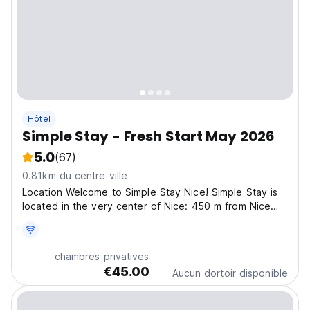
Hôtel
Simple Stay - Fresh Start May 2026
5.0
(67)
0.81km du centre ville
Location Welcome to Simple Stay Nice! Simple Stay is
located in the very center of Nice: 450 m from Nice
Ville train station, 350 m from the nearest tram stop,
and only 20 m from the electric bus stop.
Supermarkets, shops, restaurants, and the city’s main...
chambres privatives
€45.00
Aucun dortoir disponible