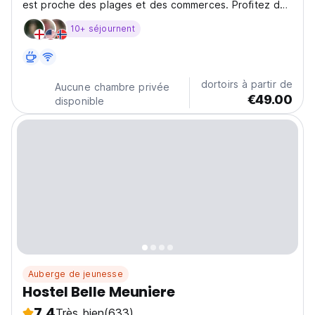
est proche des plages et des commerces. Profitez du
meilleur de la Côte d'Azur depuis cet appartement
10+ séjournent
idéalement situé. (Auto-translated from original
language)
dortoirs à partir de
Aucune chambre privée
€49.00
disponible
Auberge de jeunesse
Hostel Belle Meuniere
7.4
Très bien
(633)