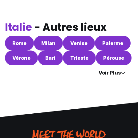
Italie
- Autres lieux
Rome
Milan
Venise
Palerme
Vérone
Bari
Trieste
Pérouse
Voir Plus