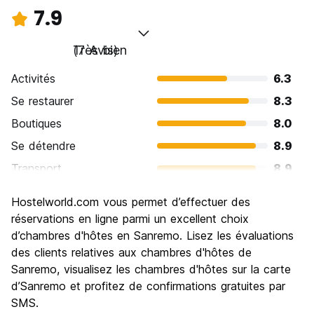
7.9
Très bien
(7 Avis)
Activités
6.3
Se restaurer
8.3
Boutiques
8.0
Se détendre
8.9
Transport
8.9
Visites touristiques
7.1
Hostelworld.com vous permet d’effectuer des
Culture
7.4
réservations en ligne parmi un excellent choix
Sortir le soir / faire la fête
d’chambres d'hôtes en Sanremo. Lisez les évaluations
8.0
des clients relatives aux chambres d'hôtes de
Bonnes affaires
8.0
Sanremo, visualisez les chambres d'hôtes sur la carte
d’Sanremo et profitez de confirmations gratuites par
SMS.