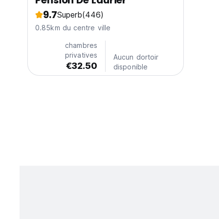
Pension De Laurier
9.7
Superb
(446)
0.85km du centre ville
chambres
privatives
Aucun dortoir
€32.50
disponible