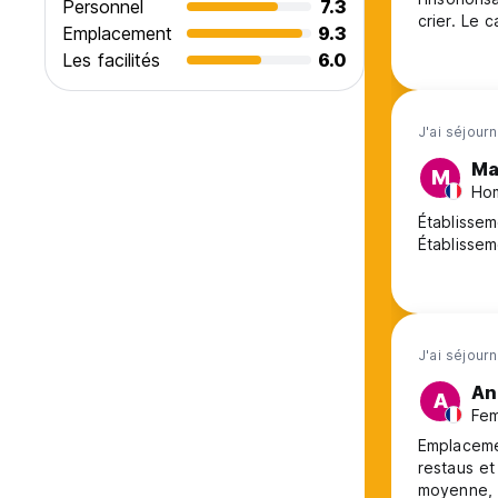
Personnel
7.3
crier. Le 
Emplacement
9.3
Les facilités
6.0
J'ai séjour
Ma
M
Hom
Établissem
J'ai séjour
An
A
Fem
Emplacemen
restaus et
moyenne, 