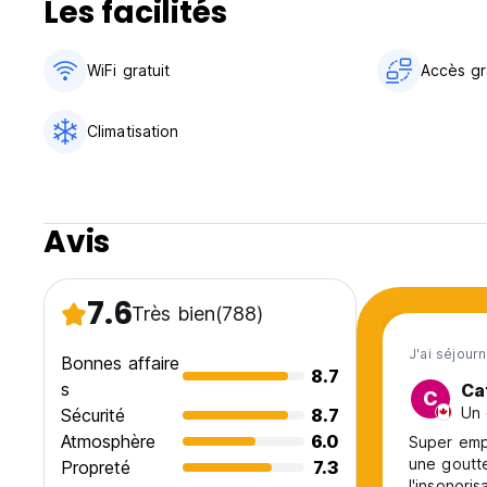
Les facilités
WiFi gratuit
Accès gra
Climatisation
Avis
7.6
Très bien
(788)
J'ai séjourn
Bonnes affaire
8.7
s
Ca
C
Un 
Sécurité
8.7
Atmosphère
6.0
Super empl
une goutte
Propreté
7.3
l'insonori