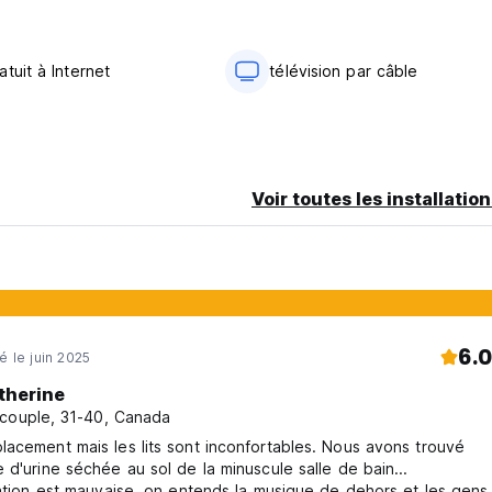
tuit à Internet
télévision par câble
Voir toutes les installatio
6.0
é le juin 2025
therine
couple, 31-40, Canada
acement mais les lits sont inconfortables. Nous avons trouvé
 d'urine séchée au sol de la minuscule salle de bain...
sation est mauvaise, on entends la musique de dehors et les gens