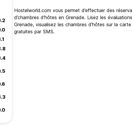
Hostelworld.com vous permet d’effectuer des réservat
d’chambres d'hôtes en Grenade. Lisez les évaluations
9.2
Grenade, visualisez les chambres d'hôtes sur la carte
9.0
gratuites par SMS.
.1
8.8
8.4
9.5
9.6
8.3
9.0