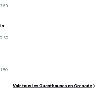
27.50
in
10.50
21.60
Voir tous les Guesthouses en Grenade