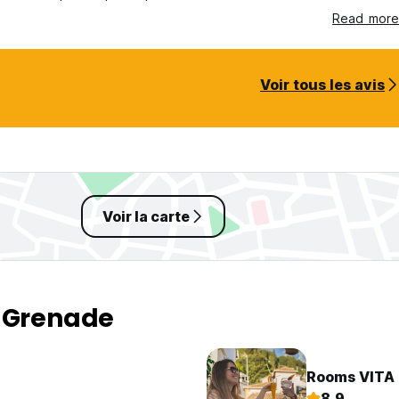
Read more
Voir tous les avis
Voir la carte
à Grenade
Rooms VITA
8.9