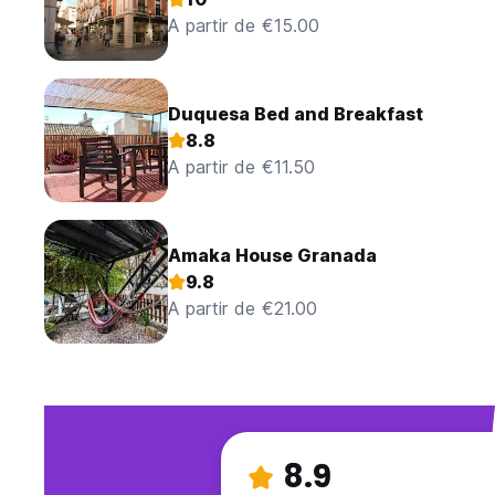
A partir de €15.00
Duquesa Bed and Breakfast
8.8
A partir de €11.50
Amaka House Granada
9.8
A partir de €21.00
8.9