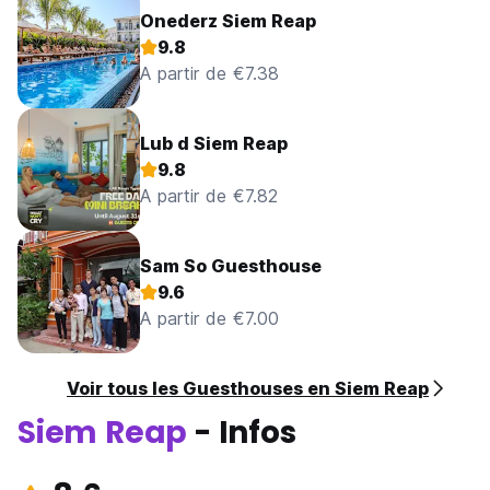
Onederz Siem Reap
9.8
A partir de €7.38
Lub d Siem Reap
9.8
A partir de €7.82
Sam So Guesthouse
9.6
A partir de €7.00
Voir tous les Guesthouses en Siem Reap
Siem Reap
- Infos