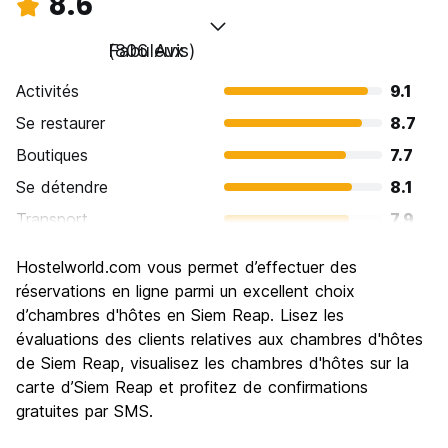
8.6
Fabuleux
(806 Avis)
Activités
9.1
Se restaurer
8.7
Boutiques
7.7
Se détendre
8.1
Transport
7.9
Visites touristiques
9.4
Hostelworld.com vous permet d’effectuer des
Culture
9.3
réservations en ligne parmi un excellent choix
Sortir le soir / faire la fête
d’chambres d'hôtes en Siem Reap. Lisez les
8.2
évaluations des clients relatives aux chambres d'hôtes
Bonnes affaires
8.4
de Siem Reap, visualisez les chambres d'hôtes sur la
carte d’Siem Reap et profitez de confirmations
gratuites par SMS.