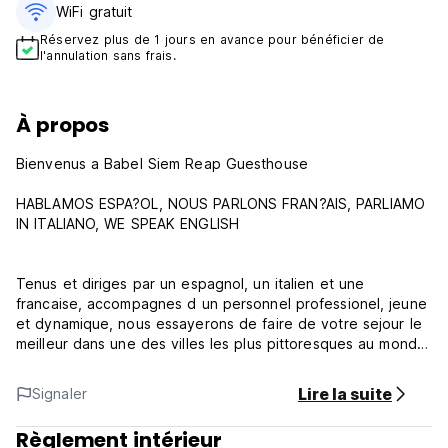
WiFi gratuit
Réservez plus de 1 jours en avance pour bénéficier de
l'annulation sans frais.
À propos
Bienvenus a Babel Siem Reap Guesthouse
HABLAMOS ESPA?OL, NOUS PARLONS FRAN?AIS, PARLIAMO
IN ITALIANO, WE SPEAK ENGLISH
Tenus et diriges par un espagnol, un italien et une
francaise, accompagnes d un personnel professionel, jeune
et dynamique, nous essayerons de faire de votre sejour le
meilleur dans une des villes les plus pittoresques au monde.
Atmosphere agreable, relaxant et intime pour tous types de
voyageurs, sentez vous comme chez vous.
Lire la suite
Signaler
Nous pouvons vous renseigner dans differentes langues
notemment l'anglais, le khmer, le francais, l espagnol et
Règlement intérieur
l'italien et surtout vous donner des conseils honnetes et