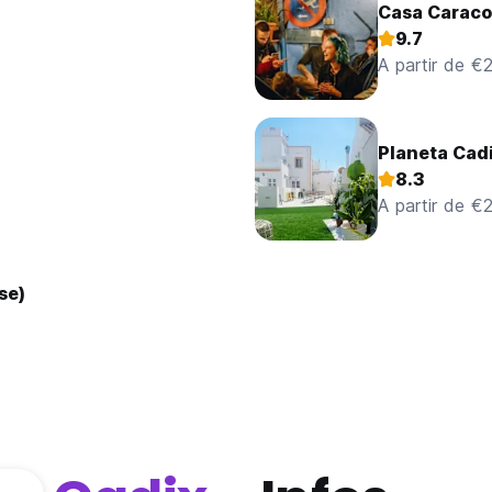
Casa Caraco
9.7
A partir de €
Planeta Cad
8.3
A partir de €
se)