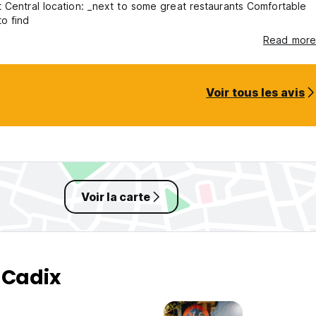
ortable
y to find
Read more
Voir tous les avis
Voir la carte
 Cadix