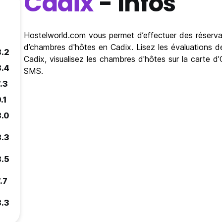
Cadix
- Infos
Hostelworld.com vous permet d’effectuer des réservat
d’chambres d'hôtes en Cadix. Lisez les évaluations d
8.2
Cadix, visualisez les chambres d'hôtes sur la carte d’
8.4
SMS.
.3
.1
8.0
8.3
8.5
.7
8.3