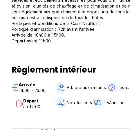
services et équipements nécessaires pour vous offrir un s
télévision, d'unités de chauffage et de climatisation et de
sont également mis gratuitement à la disposition de tous les
commun est à la disposition de tous les hôtes.
Politiques et conditions de la Casa Nautilus :
Politique d'annulation : 72h avant l'arrivée
Arrivée de 10h00 à 15h00.
Départ avant 11h00.
Pour un enregistrement après 15h00, veuillez nous contact
obtenir le code de la porte d'entrée.
Le paiement sera effectué par carte de crédit ou de débit
Taxes incluses.
Règlement intérieur
Le petit déjeuner n'est pas inclus.
Généralités :
La réception est ouverte de 09h00 à 15h00.
Arrivée
Pas de couvre-feu.
Adapté aux enfants
Les c
14:00 - 23:00
Les enfants sont les bienvenus.
Non fumeur.
Départ
Non-fumeurs
TVA inclue
La durée maximale du séjour est de 14 jours. (Auto-transla
au 12:00