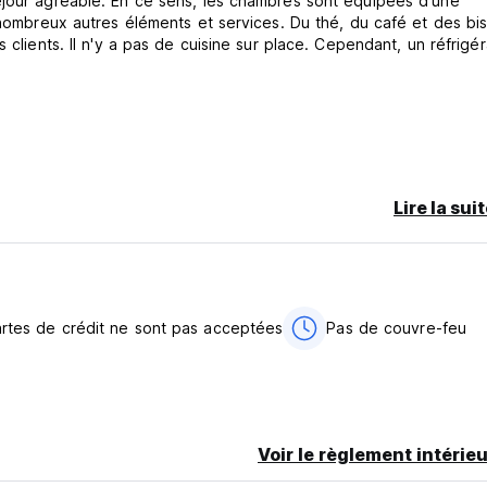
éjour agréable. En ce sens, les chambres sont équipées d'une
 nombreux autres éléments et services. Du thé, du café et des bis
 clients. Il n'y a pas de cuisine sur place. Cependant, un réfrigé
er par email ou par téléphone (casanautiluscadiz@gmail.com) po
Lire la sui
.
artes de crédit ne sont pas acceptées
Pas de couvre-feu
ted from original language)
Voir le règlement intérieu