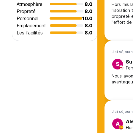
Atmosphère
8.0
Hors mis la
l'isolatio
Propreté
8.0
propreté e
Personnel
10.0
l'effort de
Emplacement
8.0
Les facilités
8.0
J'ai séjour
Su
S
Fem
Nous avon
avantageu
J'ai séjourn
Al
A
Hom