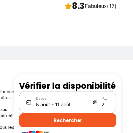
8.3
Fabuleux
(17)
Vérifier la disponibilité
érience
 hôtes
Dates
Personnes
plus
tien et
Rechercher
ous les