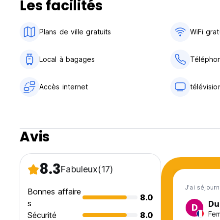
Les facilités
Plans de ville gratuits
WiFi grat
Local à bagages
Téléphon
Accès internet
télévisio
Avis
8.3
Fabuleux
(17)
J'ai séjour
Bonnes affaire
8.0
s
Du
D
Fem
Sécurité
8.0