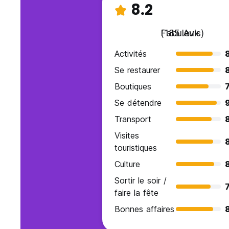
8.2
Fabuleux
(185 Avis)
Activités
Se restaurer
Boutiques
7
Se détendre
9
Transport
Visites
touristiques
Culture
Sortir le soir /
7
faire la fête
Bonnes affaires