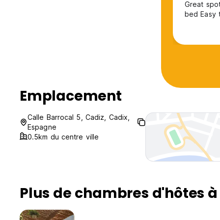
Great spot Central location: _next to some great restaurants Comf
bed Eas
Emplacement
Calle Barrocal 5, Cadiz, Cadix,
Espagne
0.5km du centre ville
Plus de chambres d'hôtes à