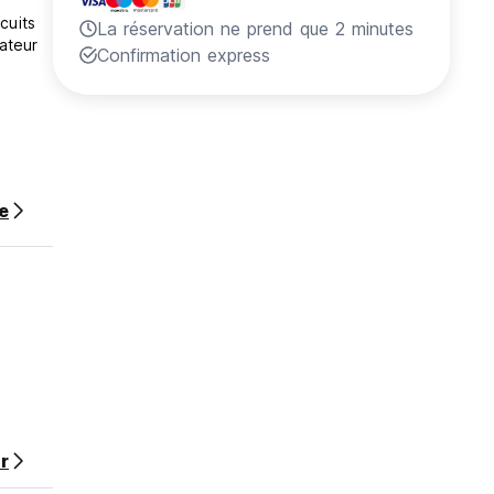
cuits
La réservation ne prend que 2 minutes
rateur
Confirmation express
ur
te
r