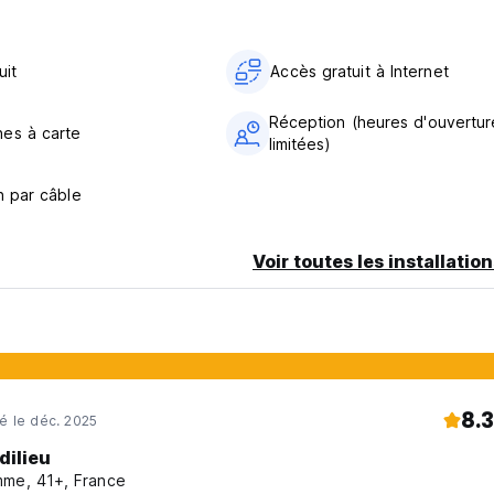
uit
Accès gratuit à Internet
Réception (heures d'ouvertur
es à carte
limitées)
n par câble
Voir toutes les installatio
8.3
né le déc. 2025
dilieu
me, 41+, France