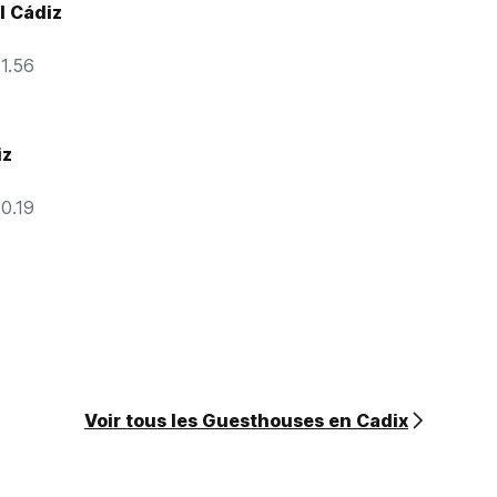
l Cádiz
21.56
iz
20.19
Voir tous les Guesthouses en Cadix