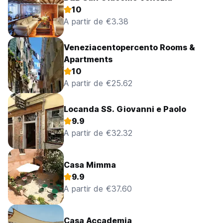
10
A partir de €3.38
Veneziacentopercento Rooms &
Apartments
10
A partir de €25.62
Locanda SS. Giovanni e Paolo
9.9
A partir de €32.32
Casa Mimma
9.9
A partir de €37.60
Casa Accademia