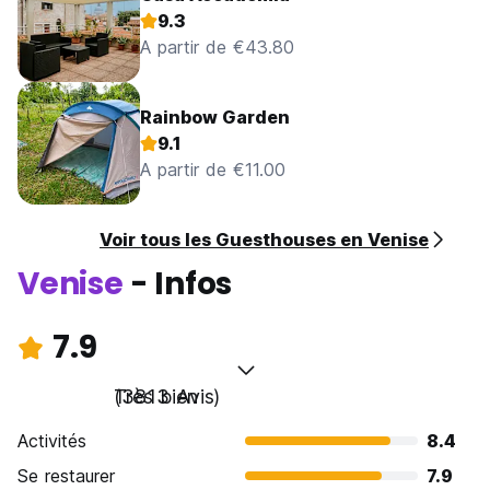
9.3
A partir de €43.80
Rainbow Garden
9.1
A partir de €11.00
Voir tous les Guesthouses en Venise
Venise
- Infos
7.9
Très bien
(3813 Avis)
Activités
8.4
Se restaurer
7.9