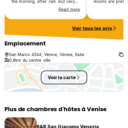
the morning, after 7am. But very
Rooms are pretty 
quiet the rest of the night. Highly
clean. Got a col
Read more
recommend it.
fixed the day afte
Voir tous les avis
Emplacement
San Marco 4344, Venice, Venise, Italie
0.8km du centre ville
Voir la carte
Plus de chambres d'hôtes à Venise
B&B San Giacomo Venezia