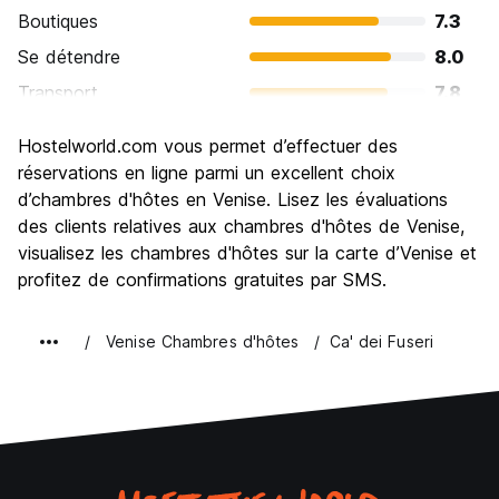
Boutiques
7.3
Se détendre
8.0
Transport
7.8
Visites touristiques
9.2
Hostelworld.com vous permet d’effectuer des
Culture
9.2
réservations en ligne parmi un excellent choix
Sortir le soir / faire la fête
d’chambres d'hôtes en Venise. Lisez les évaluations
6.3
des clients relatives aux chambres d'hôtes de Venise,
Bonnes affaires
6.7
visualisez les chambres d'hôtes sur la carte d’Venise et
profitez de confirmations gratuites par SMS.
Venise Chambres d'hôtes
Ca' dei Fuseri