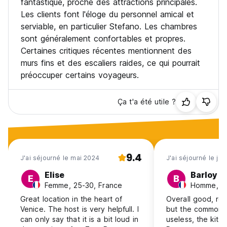
fantastique, proche des attractions principales.
Les clients font l'éloge du personnel amical et
serviable, en particulier Stefano. Les chambres
sont généralement confortables et propres.
Certaines critiques récentes mentionnent des
murs fins et des escaliers raides, ce qui pourrait
préoccuper certains voyageurs.
Ça t'a été utile ?
9.4
J'ai séjourné le mai 2024
J'ai séjourné le jui
Elise
Barloy
E
B
Femme, 25-30, France
Homme, 18
Great location in the heart of
Overall good, rea
Venice. The host is very helpfull. I
but the common 
can only say that it is a bit loud in
useless, the kitch