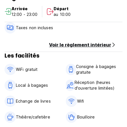
Arrivée
Départ
12:00 - 23:00
au 10:00
Taxes non incluses
Voir le règlement intérieur
Les facilités
Consigne à bagages
WiFi gratuit
gratuite
Réception (heures
Local à bagages
d'ouverture limitées)
Echange de livres
Wifi
Théière/cafetière
Bouilloire