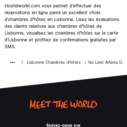
Visites touristiques
9.2
Hostelworld.com vous permet d’effectuer des
Culture
9.2
réservations en ligne parmi un excellent choix
Sortir le soir / faire la fête
d’chambres d'hôtes en Lisbonne. Lisez les évaluations
8.6
des clients relatives aux chambres d'hôtes de
Bonnes affaires
8.9
Lisbonne, visualisez les chambres d'hôtes sur la carte
d’Lisbonne et profitez de confirmations gratuites par
SMS.
Lisbonne Chambres d'hôtes
No Limit Alfama Gu
Suivez-nous sur