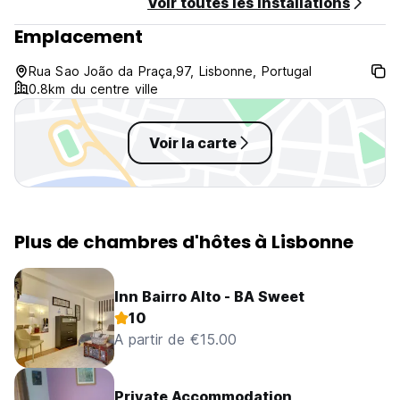
Voir toutes les installations
Le séjour maximum est de 28 jours. (Auto-translated from
original language)
Emplacement
Rua Sao João da Praça,97, Lisbonne, Portugal
0.8km du centre ville
Voir la carte
Plus de chambres d'hôtes à Lisbonne
Inn Bairro Alto - BA Sweet
10
A partir de €15.00
Private Accommodation