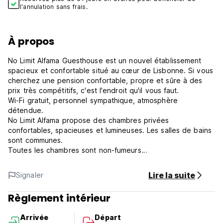
l'annulation sans frais.
À propos
No Limit Alfama Guesthouse est un nouvel établissement
spacieux et confortable situé au cœur de Lisbonne. Si vous
cherchez une pension confortable, propre et sûre à des
prix très compétitifs, c'est l'endroit qu'il vous faut.
Wi-Fi gratuit, personnel sympathique, atmosphère
détendue.
No Limit Alfama propose des chambres privées
confortables, spacieuses et lumineuses. Les salles de bains
sont communes.
Toutes les chambres sont non-fumeurs
Notre établissement se trouve à quelques minutes de la
plupart des principales attractions touristiques de Lisbonne.
Lire la suite
Signaler
L'aéroport le plus proche est l'aéroport Humberto Delgado,
à 7 km de l'Alfama Guest House.
Règlement intérieur
No Limit Alfama Guesthouse Conditions et politiques :
Politique d'annulation : 72 heures avant l'arrivée.
Arrivée
Départ
Paiement par carte de crédit, carte de débit, espèces