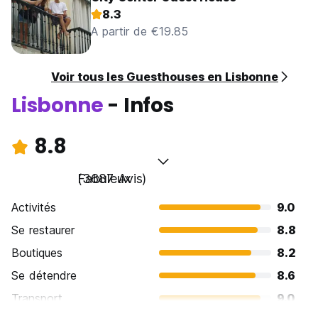
8.3
A partir de €19.85
Voir tous les Guesthouses en Lisbonne
Lisbonne
- Infos
8.8
Fabuleux
(3687 Avis)
Activités
9.0
Se restaurer
8.8
Boutiques
8.2
Se détendre
8.6
Transport
9.0