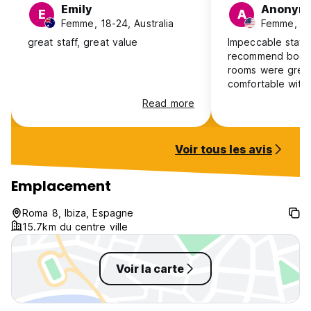
Emily
Anonym
E
A
Femme, 18-24, Australia
Femme, 25
great staff, great value
Impeccable stay, 
recommend booki
rooms were grea
comfortable with 
a little balcony 
Read more
and mirror space
nice. Really grea
your key at 24/7
Voir tous les avis
never get locked
out partying. Ver
helpful staff. Jus
Emplacement
away from a big
supermarket, and
Roma 8, Ibiza, Espagne
the bus station t
15.7km du centre ville
town/airport for 4
stay here whenev
Ibiza!
Voir la carte