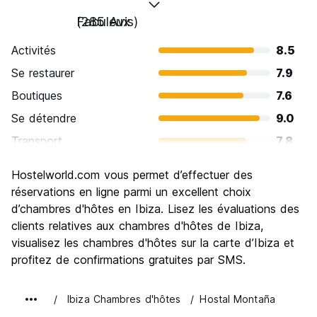
Fabuleux
(285 Avis)
Activités
8.5
Se restaurer
7.9
Boutiques
7.6
Se détendre
9.0
Transport
7.8
Visites touristiques
7.9
Hostelworld.com vous permet d’effectuer des
Culture
7.2
réservations en ligne parmi un excellent choix
Sortir le soir / faire la fête
d’chambres d'hôtes en Ibiza. Lisez les évaluations des
9.1
clients relatives aux chambres d'hôtes de Ibiza,
Bonnes affaires
7.0
visualisez les chambres d'hôtes sur la carte d’Ibiza et
profitez de confirmations gratuites par SMS.
Ibiza Chambres d'hôtes
Hostal Montaña