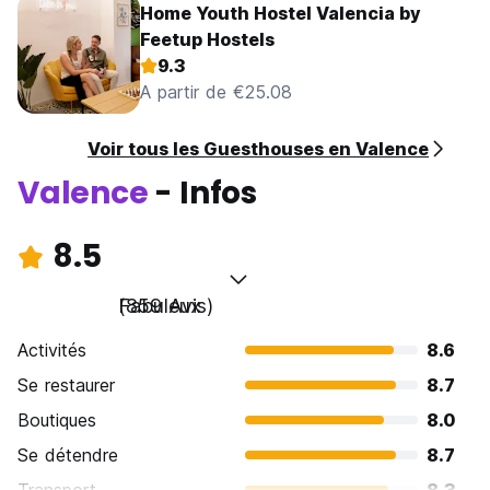
Home Youth Hostel Valencia by
Feetup Hostels
9.3
A partir de €25.08
Voir tous les Guesthouses en Valence
Valence
- Infos
8.5
Fabuleux
(859 Avis)
Activités
8.6
Se restaurer
8.7
Boutiques
8.0
Se détendre
8.7