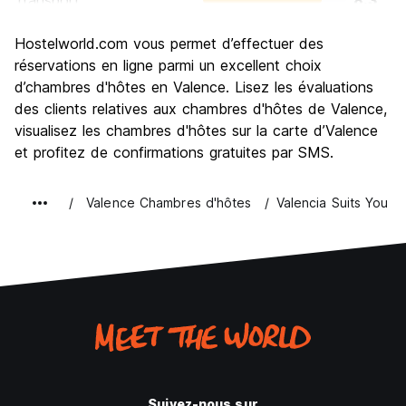
Transport
8.3
Visites touristiques
8.8
Hostelworld.com vous permet d’effectuer des
Culture
8.8
réservations en ligne parmi un excellent choix
Sortir le soir / faire la fête
d’chambres d'hôtes en Valence. Lisez les évaluations
8.1
des clients relatives aux chambres d'hôtes de Valence,
Bonnes affaires
8.4
visualisez les chambres d'hôtes sur la carte d’Valence
et profitez de confirmations gratuites par SMS.
Valence Chambres d'hôtes
Valencia Suits You
Suivez-nous sur