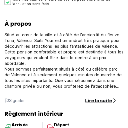
l'annulation sans frais.
À propos
Situé au cœur de la ville et à côté de l'ancien lit du fleuve
Turia, Valencia Suits Your est un endroit très pratique pour
découvrir les attractions les plus fantastiques de Valence.
Cette pension confortable et propre est destinée à tous les
voyageurs qui veulent être dans le centre à un prix
abordable.
Nous sommes parfaitement situés à côté du célèbre parc
de Valence et à seulement quelques minutes de marche de
tous les sites importants. Que vous séjourniez dans une
chambre privée ou non, vous profiterez de l'atmosphère
décontractée et sociale de l'hôtel. Nos grands espaces
communs confortables vous permettront de rencontrer
Lire la suite
Signaler
facilement des voyageurs du monde entier.
Valencia Suits You Politiques et conditions :
Règlement intérieur
L'enregistrement se fait de 13h00 à 22h00. Nous
demandons toujours une confirmation préalable de l'heure
Arrivée
Départ
d'arrivée afin de vous remettre les clés à temps.