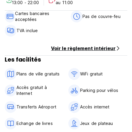
13:00 - 22:00
au 11:00
Départ avant 10h00.
Politique d'annulation : 72 heures avant l'arrivée.
Cartes bancaires
Paiement à l'arrivée en espèces, par carte de crédit, par
Pas de couvre-feu
acceptées
carte de débit. Cette propriété peut effectuer une pré-
autorisation de votre carte de crédit avant l'arrivée.
TVA inclue
Les taxes sont incluses.
Généralités :
Pas d'animaux
Voir le règlement intérieur
Pas d'enfant
Possibilité d'accueil à l'aéroport sur demande.
Les facilités
Possibilité d'effectuer des départs tardifs sous réserve
d'arrangement et de disponibilité.
Plans de ville gratuits
WiFi gratuit
Possibilité de louer des vélos sur demande.
Pas de couvre-feu. (Auto-translated from original language)
Accès gratuit à
Parking pour vélos
Internet
Transferts Aéroport
Accès internet
Echange de livres
Jeux de plateau