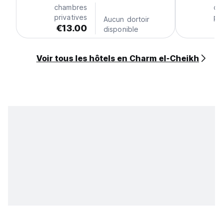
chambres
ch
privatives
pr
Aucun dortoir
€13.00
disponible
Voir tous les hôtels en Charm el-Cheikh