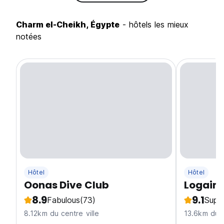
Charm el-Cheikh, Égypte
- hôtels les mieux
notées
Hôtel
Hôtel
Oonas Dive Club
Logain
8.9
9.1
Fabulous
(73)
Supe
8.12km du centre ville
13.6km du c