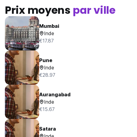
Prix moyens
par ville
Mumbai
Inde
€17.87
Pune
Inde
€28.97
Aurangabad
Inde
€15.67
Satara
Inde