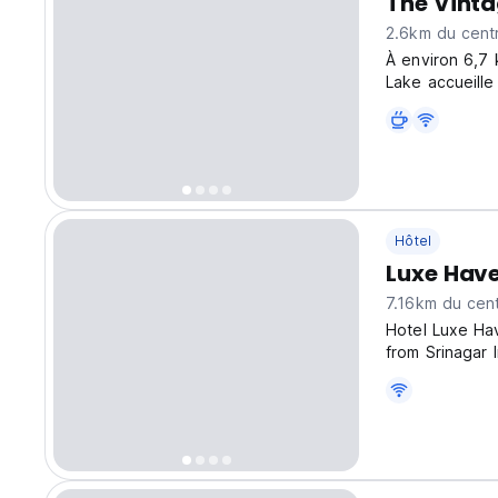
The Vinta
2.6km du centr
À environ 6,7 
Lake accueille
Hôtel
Luxe Hav
7.16km du cent
Hotel Luxe Hav
from Srinagar 
offers a seren
atmosphere. Th