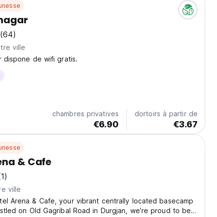
unesse
inagar
(64)
re ville
 dispone de wifi gratis.
t
chambres privatives
dortoirs à partir de
€6.90
€3.67
unesse
ena & Cafe
(1)
e ville
el Arena & Cafe, your vibrant centrally located basecamp
estled on Old Gagribal Road in Durgjan, we’re proud to be