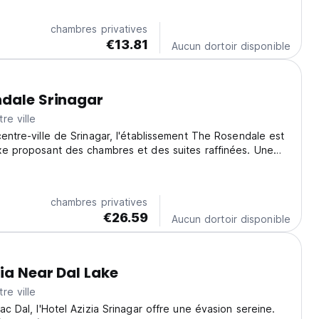
chambres privatives
€13.81
Aucun dortoir disponible
dale Srinagar
re ville
centre-ville de Srinagar, l'établissement The Rosendale est
xe proposant des chambres et des suites raffinées. Une
nte et sophistiquée pour les voyageurs exigeants au
to-translated from original language)
chambres privatives
€26.59
Aucun dortoir disponible
zia Near Dal Lake
re ville
ac Dal, l'Hotel Azizia Srinagar offre une évasion sereine.