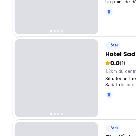
Un point de dé
pittoresques e
original langu
Hôtel
Hotel Sad
0.0
(1)
1.2km du centre
Situated in the
Sadaf despite 
hustle & bustl
surrounds our 
Hôtel