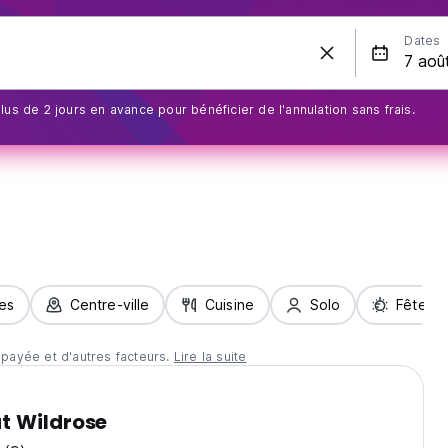
Dates
us de 2 jours en avance pour bénéficier de l'annulation sans frais.
les
Centre-ville
Cuisine
Solo
Fête
 payée et d'autres facteurs.
Lire la suite
t Wildrose