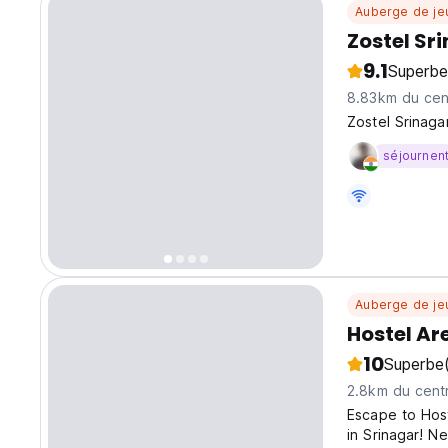
Auberge de je
Zostel Sr
9.1
Superbe
8.83km du cent
Zostel Srinagar
séjournen
Auberge de je
Hostel Ar
10
Superbe
2.8km du centr
Escape to Host
in Srinagar! N