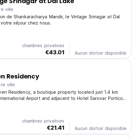
ge Srinagar at Dal Lake
e ville
km de Shankaracharya Mandir, le Vintage Srinagar at Dal
 votre séjour chez nous.
chambres privatives
€43.01
Aucun dortoir disponible
en Residency
re ville
en Residency, a boutique property located just 1.4 km
International Airport and adjacent to Hotel Sarovar Portico,
e retreat with personalized service and a welcoming
e hotel features 11 elegantly appointed...
chambres privatives
€21.41
Aucun dortoir disponible