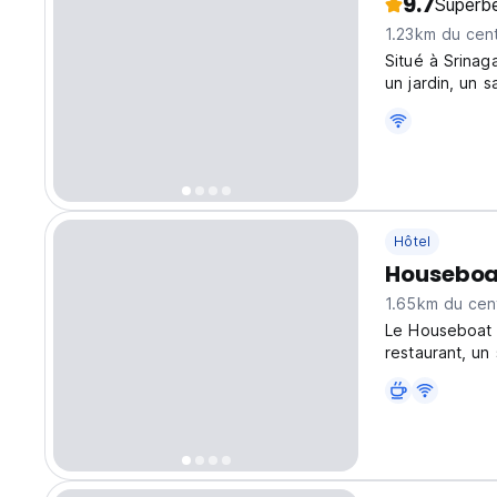
9.7
Superb
1.23km du cent
Situé à Srina
un jardin, un 
Hôtel
Houseboa
1.65km du cent
Le Houseboat 
restaurant, un