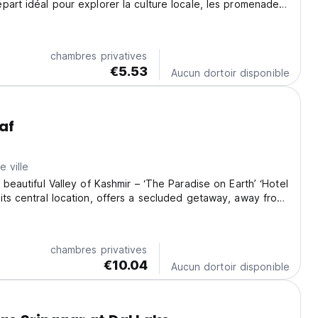
part idéal pour explorer la culture locale, les promenades
t les emblématiques péniches. (Auto-translated from
age)
chambres privatives
€5.53
Aucun dortoir disponible
af
 ville
 beautiful Valley of Kashmir – ‘The Paradise on Earth’ ‘Hotel
its central location, offers a secluded getaway, away from
e of the surrounding City Centre. Absolute serenity
guests as they are welcomed...
chambres privatives
€10.04
Aucun dortoir disponible