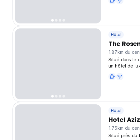
Hôtel
The Rosen
1.87km du cent
Situé dans le 
un hôtel de lu
retraite éléga
Cachemire. (Au
Hôtel
Hotel Azi
1.75km du cent
Situé près du l