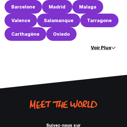
Barcelone
Madrid
Malaga
Valence
Salamanque
Tarragone
Carthagène
Oviedo
Voir Plus
Suivez-nous sur