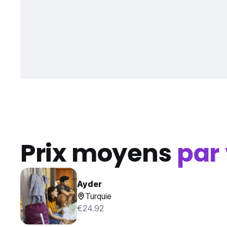
Prix moyens
par 
Ayder
Turquie
€24.92