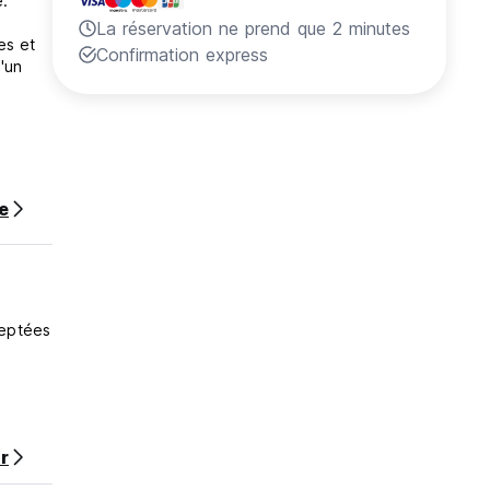
e.
La réservation ne prend que 2 minutes
es et
Confirmation express
'un
te
ceptées
r