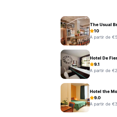
The Usual B
10
A partir de €
Hotel De Fie
9.1
A partir de €
Hotel the M
9.0
A partir de €