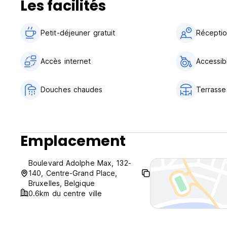
Les facilités
Parking disponible. Supplément.
Pour plus d'informations, n'hésitez pas à contacter la propr
Petit-déjeuner gratuit‎
Réceptio
Accès internet
Accessibl
Douches chaudes
Terrasse 
Emplacement
Boulevard Adolphe Max, 132-
140, Centre-Grand Place,
Bruxelles, Belgique
0.6km du centre ville