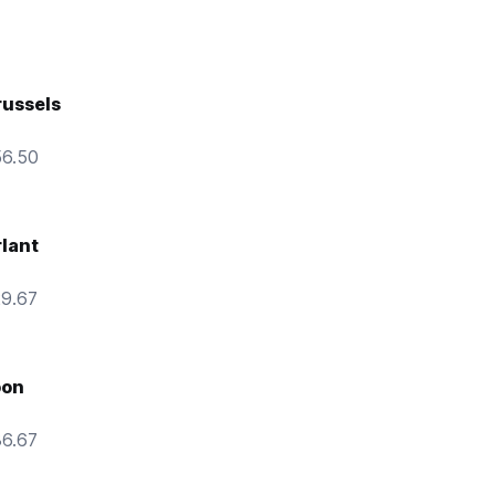
russels
56.50
rlant
29.67
oon
36.67