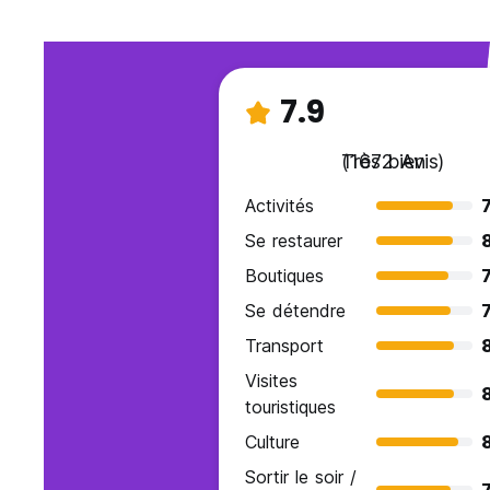
7.9
Très bien
(1672 Avis)
Activités
7
Se restaurer
Boutiques
7
Se détendre
7
Transport
8
Visites
8
touristiques
Culture
Sortir le soir /