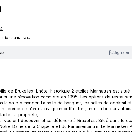
n
ns
ation sans frais.
vis
Signaler
lle de Bruxelles. L'hôtel historique 2 étoiles Manhattan est situé
a subi une rénovation complète en 1995. Les options de restaurati
s la salle à manger. La salle de banquet, les salles de cocktail e
 service de réveil ainsi qu'un coffre-fort, un distributeur autom
tacter la propriété).
ui veulent découvrir et se détendre à Bruxelles. Situé dans le qua
e Notre Dame de la Chapelle et du Parlamentarium. Le Manneken Pi