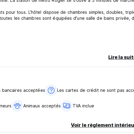
mité. La station de métro Rogier se trouve à 5 minutes de march
 pour tous. L'hôtel dispose de chambres simples, doubles, tripl
 toutes les chambres sont équipées d'une salle de bains privée, d
les suivants : espèces, carte de crédit et carte de débit.
re carte avant votre arrivée.
Lire la sui
s bancaires acceptées
Les cartes de crédit ne sont pas ac
e 3 ans peuvent séjourner gratuitement en utilisant la literie
meurs
Animaux acceptés
TVA inclue
Voir le règlement intérieu
é. Frais supplémentaires : 5 euros par jour.
iété avant votre arrivée.