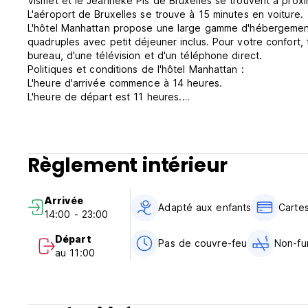
Vismêt et le Jeanneke Pis de Bruxelles se trouvent à proxi
L'aéroport de Bruxelles se trouve à 15 minutes en voiture.
L'hôtel Manhattan propose une large gamme d'hébergements
quadruples avec petit déjeuner inclus. Pour votre confort,
bureau, d'une télévision et d'un téléphone direct.
Politiques et conditions de l'hôtel Manhattan :
L'heure d'arrivée commence à 14 heures.
L'heure de départ est 11 heures.
Les modes de paiement acceptés dans cette propriété sont 
Cette propriété peut effectuer une pré-autorisation de vot
Politique d'annulation : 48 heures avant l'arrivée.
Les taxes sont incluses.
Règlement intérieur
Petit déjeuner inclus.
Généralités :
Réception 24 heures sur 24.
Arrivée
Pas de couvre-feu.
Adapté aux enfants
Carte
14:00 - 23:00
Les enfants sont les bienvenus. Tous les enfants de moins d
disponible.
Départ
Pas de couvre-feu
Non-fu
Il n'y a pas de lit d'appoint dans les chambres.
au 11:00
Des lits bébé sont disponibles pour 10 euros par jour.
Chambres non-fumeurs.
Les animaux domestiques sont autorisés dans cette propriét
Pour plus d'informations, n'hésitez pas à contacter la propr