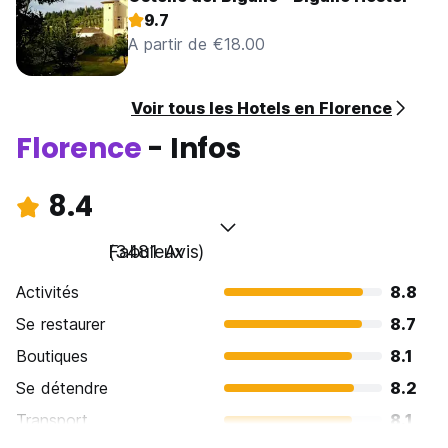
9.7
A partir de €18.00
Voir tous les Hotels en Florence
Florence
- Infos
8.4
Fabuleux
(3481 Avis)
Activités
8.8
Se restaurer
8.7
Boutiques
8.1
Se détendre
8.2
Transport
8.1