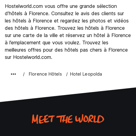
Visites touristiques
9.3
Hostelworld.com vous offre une grande sélection
Culture
9.6
d’hôtels à Florence. Consultez le avis des clients sur
Sortir le soir / faire la fête
les hôtels à Florence et regardez les photos et vidéos
7.4
des hôtels à Florence. Trouvez les hôtels à Florence
Bonnes affaires
7.7
sur une carte de la ville et réservez un hôtel à Florence
à l’emplacement que vous voulez. Trouvez les
meilleures offres pour des hôtels pas chers à Florence
sur Hostelworld.com.
Florence Hôtels
Hotel Leopolda