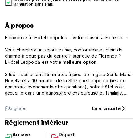
l'annulation sans frais.
À propos
Bienvenue à l’Hôtel Leopolda – Votre maison à Florence !
Vous cherchez un séjour calme, confortable et plein de
charme à deux pas du centre historique de Florence ?
L’Hôtel Leopolda est votre meilleure option.
Situé à seulement 15 minutes à pied de la gare Santa Maria
Novella et à 10 minutes de la Stazione Leopolda (lieu de
nombreux événements et expositions), notre hôtel vous
accueille dans une atmosphère chaleureuse et familiale.
🛏️ Choisissez parmi des chambres doubles, triples ou
Lire la suite
Signaler
mansardées – toutes insonorisées, avec des fenêtres
performantes et une climatisation entièrement neuve.
Règlement intérieur
🚗 Besoin d’un parking ? Disponible en supplément.
Arrivée
Départ
📶 Wi-Fi gratuit dans tout l’établissement.