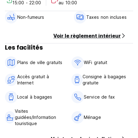
15:00 - 22:00
au 10:00
❄️ Profitez de nuits fraîches et calmes grâce à notre
système de climatisation puissant.
🌙 Dormez en toute tranquillité – toutes nos chambres sont
Non-fumeurs
Taxes non incluses
soigneusement insonorisées.
Que vous veniez pour l’art, la mode, la gastronomie ou le
Voir le règlement intérieur
travail, l’Hôtel Leopolda allie hospitalité authentique et
Les facilités
service professionnel.
Réservez dès maintenant et découvrez Florence depuis un
Plans de ville gratuits
WiFi gratuit
endroit unique !
Accès gratuit à
Consigne à bagages
Internet
gratuite
Local à bagages
Service de fax
Visites
guidées/Information
Ménage
touristique