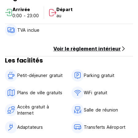
Paiement à l'arrivée en espèces ou par carte de crédit.
Arrivée
Départ
(L'établissement peut effectuer une pré-autorisation de
0:00 - 23:00
au
votre carte avant votre arrivée).
Taxes incluses.
Politique d'annulation : 48 heures avant l'arrivée.
TVA inclue
Petit déjeuner inclus.
Généralités :
Pas de couvre-feu.
Voir le règlement intérieur
Réception disponible 24 heures. (Auto-translated from
Les facilités
original language)
Petit-déjeuner gratuit‎
Parking gratuit
Plans de ville gratuits
WiFi gratuit
Accès gratuit à
Salle de réunion
Internet
Adaptateurs
Transferts Aéroport