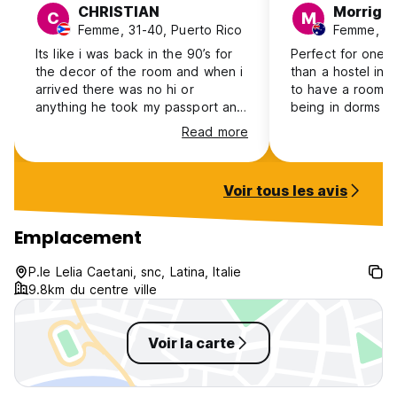
CHRISTIAN
Morriga
C
M
Femme, 31-40, Puerto Rico
Femme, 25-
Its like i was back in the 90’s for
Perfect for one 
the decor of the room and when i
than a hostel in
arrived there was no hi or
to have a room to
anything he took my passport and
being in dorms for a w
gave me a key card and that was
have breakfast a
Read more
it no map of the area or
included
apologetic for no wifi that night
and if they are going to be on this
Voir tous les avis
app they need to step up there
game. It was maybe a 6.0 for the
price no way
Emplacement
P.le Lelia Caetani, snc, Latina, Italie
9.8km du centre ville
Voir la carte