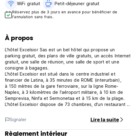
WiFi gratuit
Petit-déjeuner gratuit‎
Réservez plus de 3 jours en avance pour bénéficier de
l'annulation sans frais.
À propos
L'hôtel Excelsior Sas est un bel hôtel qui propose un
parking gratuit, des plans de ville gratuits, un accès Internet
gratuit, une salle de réunion, une salle de sport et une
consigne à bagages.
L'hôtel Excelsior est situé dans le centre industriel et
financier de Latina, à 35 minutes de ROME (interurbain),
à 150 mètres de la gare ferroviaire, sur la ligne Rome-
Naples, à 3 kilomètres de l'aéroport militaire, à 10 km de
Semprevisa, Ninfa et Sermonetaa et à 15 km de la plage.
L'hôtel Excelsior dispose de 73 chambres, d'un restaurant et
d'un bar. Le petit déjeuner est inclus. Les chambres sont
équipées de la climatisation et de la télévision par câble.
Lire la suite
Signaler
Politiques et conditions de l'hôtel Excelsior Sas :
Arrivée à partir de 12h00.
Règlement intérieur
Départ avant 10h00.