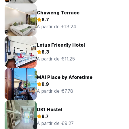
Chaweng Terrace
8.7
A partir de €13.24
Lotus Friendly Hotel
8.3
A partir de €11.25
MAI Place by Aforetime
9.9
A partir de €7.78
DK1 Hostel
9.7
A partir de €9.27