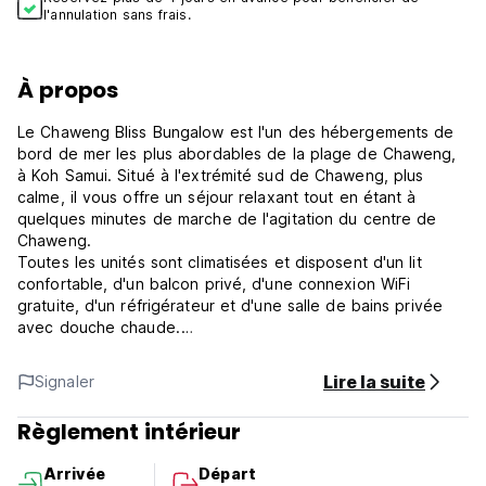
l'annulation sans frais.
À propos
Le Chaweng Bliss Bungalow est l'un des hébergements de
bord de mer les plus abordables de la plage de Chaweng,
à Koh Samui. Situé à l'extrémité sud de Chaweng, plus
calme, il vous offre un séjour relaxant tout en étant à
quelques minutes de marche de l'agitation du centre de
Chaweng.
Toutes les unités sont climatisées et disposent d'un lit
confortable, d'un balcon privé, d'une connexion WiFi
gratuite, d'un réfrigérateur et d'une salle de bains privée
avec douche chaude.
Vous aurez un accès direct à la magnifique plage de sable
blanc et à la pittoresque piscine de bord de mer.
Lire la suite
Signaler
***Politique et conditions de la propriété :
1. Politique d'annulation : Au moins 3 jours à l'avance pour
Règlement intérieur
une annulation gratuite.
2. Enregistrement possible 24 heures sur 24. Veuillez nous
Arrivée
Départ
indiquer l'heure approximative de votre arrivée afin que