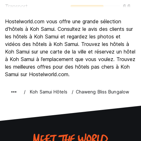
Transport
6.6
Visites touristiques
7.1
Hostelworld.com vous offre une grande sélection
Culture
6.5
d’hôtels à Koh Samui. Consultez le avis des clients sur
Sortir le soir / faire la fête
les hôtels à Koh Samui et regardez les photos et
8.0
vidéos des hôtels à Koh Samui. Trouvez les hôtels à
Bonnes affaires
7.1
Koh Samui sur une carte de la ville et réservez un hôtel
à Koh Samui à l’emplacement que vous voulez. Trouvez
les meilleures offres pour des hôtels pas chers à Koh
Samui sur Hostelworld.com.
Koh Samui Hôtels
Chaweng Bliss Bungalow