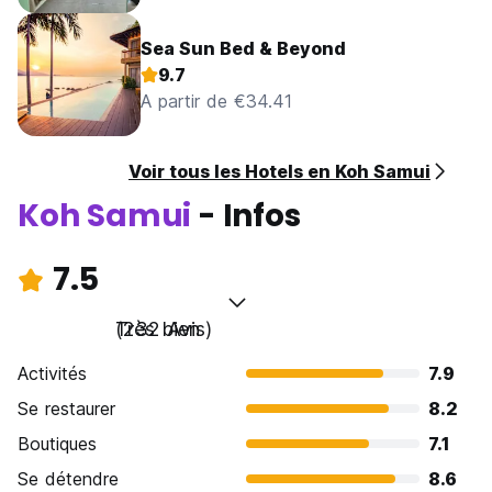
Sea Sun Bed & Beyond
9.7
A partir de €34.41
Voir tous les Hotels en Koh Samui
Koh Samui
- Infos
7.5
Très bien
(232 Avis)
Activités
7.9
Se restaurer
8.2
Boutiques
7.1
Se détendre
8.6