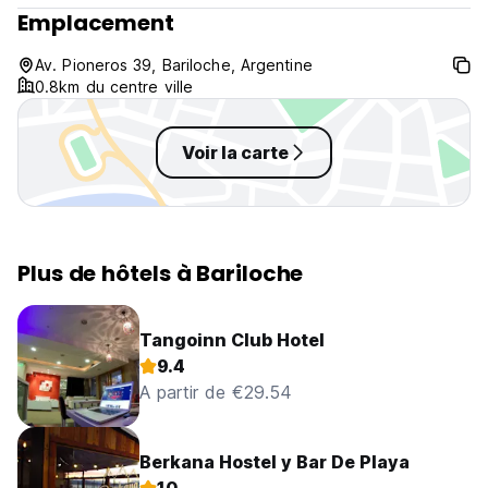
Emplacement
Av. Pioneros 39, Bariloche, Argentine
0.8km du centre ville
Voir la carte
Plus de hôtels à Bariloche
Tangoinn Club Hotel
9.4
A partir de €29.54
Berkana Hostel y Bar De Playa