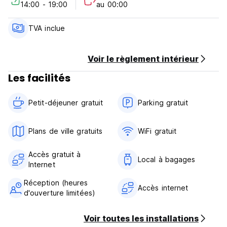
14:00 - 19:00
au 00:00
d'annulation tardive ou de non-présentation, l'hôtel prélève,
sur la carte de crédit fournie, le montant de la première
nuit.
TVA inclue
Arrivée de 14h00 à 19h00.
Le départ s'effectue avant 11h00.
Paiement à l'arrivée en espèces.
Voir le règlement intérieur
Taxes incluses.
Les facilités
Petit déjeuner inclus.
Pas de couvre-feu.
Non fumeur.
Petit-déjeuner gratuit‎
Parking gratuit
Réception de 8:00 à 20:00 hs (Auto-translated from original
language)
Plans de ville gratuits
WiFi gratuit
Accès gratuit à
Local à bagages
Internet
Réception (heures
Accès internet
d'ouverture limitées)
Voir toutes les installations