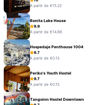
10
A partir de €15.22
Bonita Lake House
9.9
A partir de €14.86
Hospedaje Penthouse 1004
9.7
A partir de €0.13
Periko's Youth Hostel
9.7
A partir de €0.15
Tangoinn Hostel Downtown