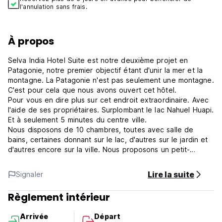
l'annulation sans frais.
À propos
Selva India Hotel Suite est notre deuxième projet en
Patagonie, notre premier objectif étant d'unir la mer et la
montagne. La Patagonie n'est pas seulement une montagne.
C'est pour cela que nous avons ouvert cet hôtel.
Pour vous en dire plus sur cet endroit extraordinaire. Avec
l'aide de ses propriétaires. Surplombant le lac Nahuel Huapi.
Et à seulement 5 minutes du centre ville.
Nous disposons de 10 chambres, toutes avec salle de
bains, certaines donnant sur le lac, d'autres sur le jardin et
d'autres encore sur la ville. Nous proposons un petit-
déjeuner très complet avec des jus de fruits pressés, des
fruits, du pain fait maison, des gâteaux, des céréales, du
Lire la suite
Signaler
café et bien plus encore. Afin de leur donner de la force et
de l'énergie avant de partir en randonnée dans les
Règlement intérieur
montagnes. Les chambres sont nettoyées tous les jours.
Selva India Hotel Suite Politiques et conditions :
Arrivée
Départ
Politique d'annulation : 48h avant l'arrivée. En cas