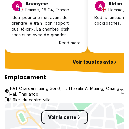
Anonyme
Aidan
A
A
Femme, 18-24, France
Homme, 18
Idéal pour une nuit avant de
Bed is functional
prendre le train, bon rapport
cockroaches.
qualité-prix. La chambre était
spacieuse avec de grandes
fenêtres et la salle de bain était
Read more
très bien. Pas de petit déjeuner
mais vous pouvez aller au Coffee
de Train à côté de la gare. Je
Voir tous les avis
recommande d'aller dîner à
จักรพรรดิ (à seulement 3min de
l'hôtel).
Emplacement
10/1 Charoenmuang Soi 6, T. Thasala A. Muang, Chiang
Mai, Thaïlande
3.6km du centre ville
Voir la carte