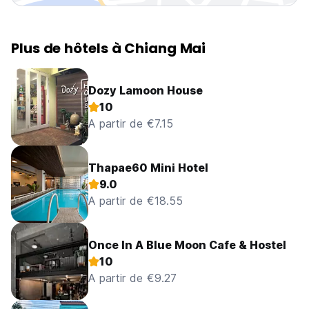
Plus de hôtels à Chiang Mai
Dozy Lamoon House
10
A partir de €7.15
Thapae60 Mini Hotel
9.0
A partir de €18.55
Once In A Blue Moon Cafe & Hostel
10
A partir de €9.27