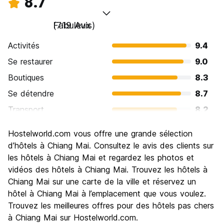
8.7
Fabuleux
(719 Avis)
Activités
9.4
Se restaurer
9.0
Boutiques
8.3
Se détendre
8.7
Transport
8.2
Visites touristiques
8.9
Hostelworld.com vous offre une grande sélection
Culture
9.0
d’hôtels à Chiang Mai. Consultez le avis des clients sur
Sortir le soir / faire la fête
les hôtels à Chiang Mai et regardez les photos et
7.8
vidéos des hôtels à Chiang Mai. Trouvez les hôtels à
Bonnes affaires
9.1
Chiang Mai sur une carte de la ville et réservez un
hôtel à Chiang Mai à l’emplacement que vous voulez.
Trouvez les meilleures offres pour des hôtels pas chers
à Chiang Mai sur Hostelworld.com.