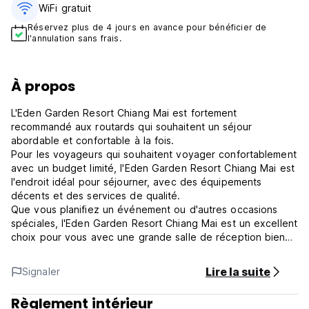
WiFi gratuit
Réservez plus de 4 jours en avance pour bénéficier de
l'annulation sans frais.
À propos
L'Eden Garden Resort Chiang Mai est fortement
recommandé aux routards qui souhaitent un séjour
abordable et confortable à la fois.
Pour les voyageurs qui souhaitent voyager confortablement
avec un budget limité, l'Eden Garden Resort Chiang Mai est
l'endroit idéal pour séjourner, avec des équipements
décents et des services de qualité.
Que vous planifiez un événement ou d'autres occasions
spéciales, l'Eden Garden Resort Chiang Mai est un excellent
choix pour vous avec une grande salle de réception bien
équipée pour répondre à vos besoins.
Il propose des chambres avec WiFi gratuit et des chambres
Lire la suite
Signaler
confortables. Climatisées, toutes les chambres confortables
sont dotées d'un mobilier en bois, d'une télévision par
Règlement intérieur
câble à écran plat et d'un réfrigérateur. La salle de bains