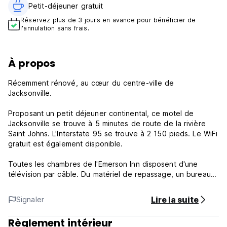
Petit-déjeuner gratuit‎
Réservez plus de 3 jours en avance pour bénéficier de
l'annulation sans frais.
À propos
Récemment rénové, au cœur du centre-ville de
Jacksonville.
Proposant un petit déjeuner continental, ce motel de
Jacksonville se trouve à 5 minutes de route de la rivière
Saint Johns. L'Interstate 95 se trouve à 2 150 pieds. Le WiFi
gratuit est également disponible.
Toutes les chambres de l'Emerson Inn disposent d'une
télévision par câble. Du matériel de repassage, un bureau
et une salle de bains privative sont également disponibles,
en plus d'un four à micro-ondes et d'un petit réfrigérateur.
Lire la suite
Signaler
Une réception ouverte 24 heures sur 24 est à la disposition
Règlement intérieur
des clients. Un parking gratuit, pouvant accueillir des