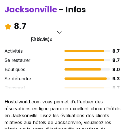
Réception 24 heures sur 24.
Jacksonville
- Infos
Pas de couvre-feu. (Auto-translated from original language)
8.7
Fabuleux
(3 Avis)
Activités
8.7
Se restaurer
8.7
Boutiques
8.0
Se détendre
9.3
Transport
8.7
Visites touristiques
8.7
Hostelworld.com vous permet d’effectuer des
Culture
8.7
réservations en ligne parmi un excellent choix d’hôtels
Sortir le soir / faire la fête
en Jacksonville. Lisez les évaluations des clients
9.3
relatives aux hôtels de Jacksonville, visualisez les
Bonnes affaires
8.7