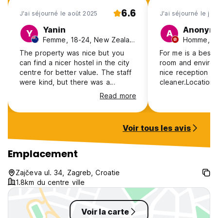
6.6
J'ai séjourné le août 2025
J'ai séjourné le juil
Yanin
Anonym
Y
A
Femme, 18-24, New Zealand
The property was nice but you
For me is a best 
can find a nicer hostel in the city
room and environ
centre for better value. The staff
nice reception and respons
were kind, but there was a
cleaner.Location is
strange energy because it was
center.But it’s not a problem if y
Read more
more like a hotel with a
rent a car to get
kitchenette attached. Also very
recommend live 
thin walls and the rooms were less
to Zagreb.
Voir tous les avis
nice than the photos would
suggest. Overall, would
recommend for only a night
Emplacement
Zajčeva ul. 34, Zagreb, Croatie
1.8km du centre ville
Voir la carte