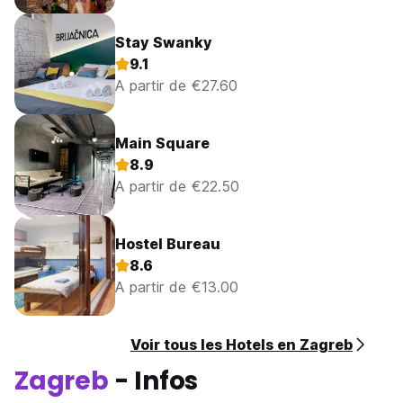
Stay Swanky
9.1
A partir de €27.60
Main Square
8.9
A partir de €22.50
Hostel Bureau
8.6
A partir de €13.00
Voir tous les Hotels en Zagreb
Zagreb
- Infos