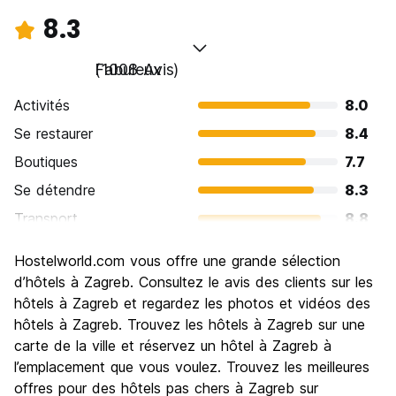
8.3
Fabuleux
(1008 Avis)
Activités
8.0
Se restaurer
8.4
Boutiques
7.7
Se détendre
8.3
Transport
8.8
Visites touristiques
8.2
Hostelworld.com vous offre une grande sélection
Culture
8.5
d’hôtels à Zagreb. Consultez le avis des clients sur les
Sortir le soir / faire la fête
hôtels à Zagreb et regardez les photos et vidéos des
7.9
hôtels à Zagreb. Trouvez les hôtels à Zagreb sur une
Bonnes affaires
8.5
carte de la ville et réservez un hôtel à Zagreb à
l’emplacement que vous voulez. Trouvez les meilleures
offres pour des hôtels pas chers à Zagreb sur