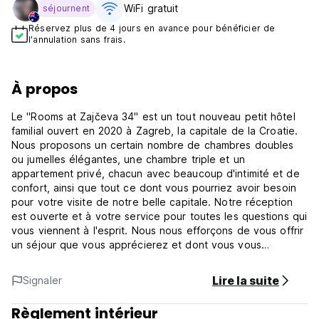
WiFi gratuit
séjournent
Réservez plus de 4 jours en avance pour bénéficier de
l'annulation sans frais.
À propos
Le "Rooms at Zajčeva 34" est un tout nouveau petit hôtel
familial ouvert en 2020 à Zagreb, la capitale de la Croatie.
Nous proposons un certain nombre de chambres doubles
ou jumelles élégantes, une chambre triple et un
appartement privé, chacun avec beaucoup d'intimité et de
confort, ainsi que tout ce dont vous pourriez avoir besoin
pour votre visite de notre belle capitale. Notre réception
est ouverte et à votre service pour toutes les questions qui
vous viennent à l'esprit. Nous nous efforçons de vous offrir
un séjour que vous apprécierez et dont vous vous
souviendrez.
Venez nous rendre visite et profitez-en !
Lire la suite
Signaler
Chambres à Zajčeva 34 - Conditions générales de vente
La réception fonctionne de 8hs à 22hs.
Règlement intérieur
Politique d'annulation : 72h avant l'arrivée. En cas