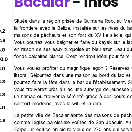
Bacalar
- Infos
Située dans la région prisée de Quintana Roo, au Mexi
la frontière avec le Belize. Installée sur les rives du l
9.2
maisons de pêcheurs et son fort du XVIIIe siècle, qui 
8.8
Vous pourrez vous baigner et faire du kayak sur le la
en raison de ses eaux turquoise et bleu azur. L’eau d
4.0
fonds calcaires blancs. C’est l’endroit idéal pour fair
10.0
Vous voulez profiter du magnifique lagon ? Réservez 
6.0
littoral. Séjournez dans une maison au bord du lac et
6.8
pourrez faire la fête dans le bar de l'établissement. 
vous trouverez près du lac une auberge de jeunesse a
6.8
un hamac ou trouver la sérénité grâce à des cours de
confort moderne, avec le wifi et la clim.
4.0
La petite ville de Bacalar abrite des maisons de pêch
8.8
comme l'église paroissiale voûtée de San Joaquín. Au
Felipe, un édifice en pierre vieux de 270 ans qui serva