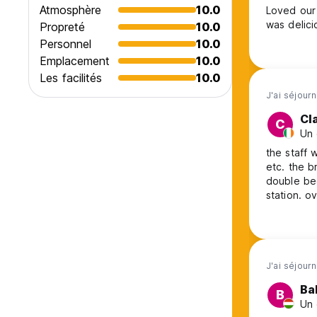
Atmosphère
10.0
Loved our 
was delici
Propreté
10.0
Personnel
10.0
Emplacement
10.0
Les facilités
10.0
J'ai séjour
Cl
C
Un 
the staff 
etc. the b
double bed
station. o
J'ai séjourn
Bal
B
Un 