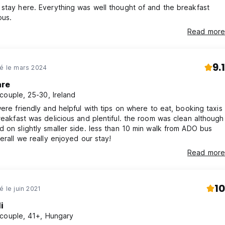
stay here. Everything was well thought of and the breakfast
ous.
Read more
9.1
né le mars 2024
are
couple, 25-30, Ireland
were friendly and helpful with tips on where to eat, booking taxis
reakfast was delicious and plentiful. the room was clean although
 on slightly smaller side. less than 10 min walk from ADO bus
verall we really enjoyed our stay!
Read more
10
é le juin 2021
i
couple, 41+, Hungary