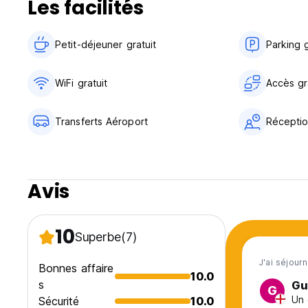
Les facilités
Petit-déjeuner gratuit‎
Parking g
WiFi gratuit
Accès gra
Transferts Aéroport
Réceptio
Avis
10
Superbe
(7)
J'ai séjour
Bonnes affaire
10.0
s
Gu
G
Un 
Sécurité
10.0