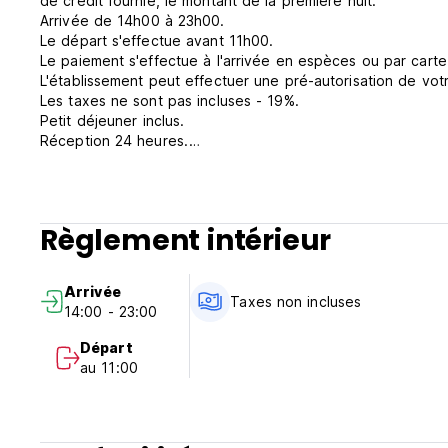
de crédit fournie, le montant de la première nuit.
Arrivée de 14h00 à 23h00.
Le départ s'effectue avant 11h00.
Le paiement s'effectue à l'arrivée en espèces ou par carte
L'établissement peut effectuer une pré-autorisation de votr
Les taxes ne sont pas incluses - 19%.
Petit déjeuner inclus.
Réception 24 heures.
Les animaux domestiques ne sont pas admis.
Supplément de 3 % pour les paiements par carte de crédit
Pas de couvre-feu.
Les enfants sont les bienvenus.
Règlement intérieur
Non fumeur. (Auto-translated from original language)
Arrivée
Taxes non incluses
14:00 - 23:00
Départ
au 11:00