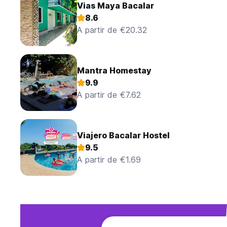
Vias Maya Bacalar
8.6
A partir de €20.32
Mantra Homestay
9.9
A partir de €7.62
Viajero Bacalar Hostel
9.5
A partir de €1.69