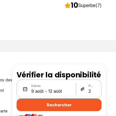
10
Superbe
(7)
Vérifier la disponibilité
ins des
Dates
Personnes
ent
Rechercher
carte