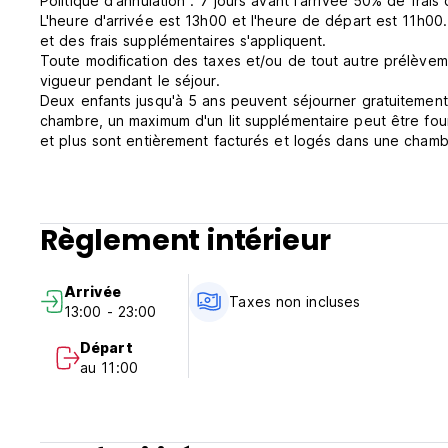
Politique d'annulation : 7 jours avant l'arrivée 50% de frais
L'heure d'arrivée est 13h00 et l'heure de départ est 11h00. 
et des frais supplémentaires s'appliquent.
Toute modification des taxes et/ou de tout autre prélèvem
vigueur pendant le séjour.
Deux enfants jusqu'à 5 ans peuvent séjourner gratuitement d
chambre, un maximum d'un lit supplémentaire peut être fou
et plus sont entièrement facturés et logés dans une cham
Taxes non incluses, pour les chambres de moins de 7500 I
INR par nuit, il y aura une taxe supplémentaire de 18%.
Petit déjeuner inclus.
Pas de couvre-feu. (Auto-translated from original language
Règlement intérieur
Arrivée
Taxes non incluses
13:00 - 23:00
Départ
au 11:00