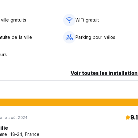
ible jusqu'à 12h00 le jour suivant l'enregistrement.
 sans remboursement du montant payé.
ville gratuits
WiFi gratuit
NS ENVOYÉES CI-DESSUS.
atuite de la ville
Parking pour vélos
s informer pour une bonne orientation).
urs
t 40,00 R$ par personne et par jour.
00 R$
Voir toutes les installatio
 bain à remous et d'une table de billard.
9.1
né le août 2024
 souhaitez cuisiner.
 imprimante, machine à expresso dans un environnement cosy imm
ilie
me, 18-24, France