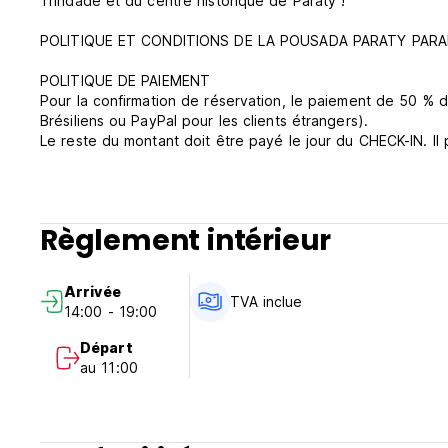
Trindade et du centre historique de Paraty !
POLITIQUE ET CONDITIONS DE LA POUSADA PARATY PARA
POLITIQUE DE PAIEMENT
Pour la confirmation de réservation, le paiement de 50 % d
Brésiliens ou PayPal pour les clients étrangers).
Le reste du montant doit être payé le jour du CHECK-IN. Il 
POLITIQUE D'ANNULATION
• Annulation jusqu'à 60 jours avant la date d'arrivée, il y 
• Annulation jusqu'à 30 jours avant la date d'arrivée, le m
Règlement intérieur
- Frais de retour : 98,00 BRL
- Frais de transfert de date : 39,00 BRL
Arrivée
• Annulation moins de 30 jours avant la date d'arrivée, il
TVA inclue
14:00 - 19:00
date et des frais de 39,00 R$ seront facturés.
• En cas d'annulation à moins de 15 jours de la date d'arr
Départ
également PAS possible de transférer la date.
au 11:00
POLITIQUE D'ANNULATION PENDANT LE SÉJOUR
• En cas de départ anticipé, en cours de séjour, le montant