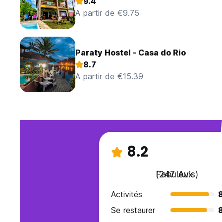
9.4
A partir de €9.75
Paraty Hostel - Casa do Rio
8.7
A partir de €15.39
8.2
Fabuleux
(247 Avis)
Activités
Se restaurer