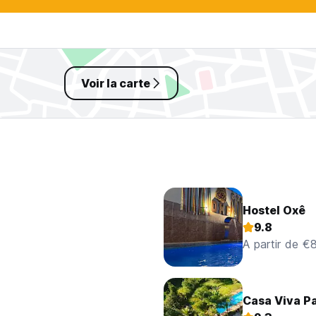
Voir la carte
Hostel Oxê
9.8
A partir de €
Casa Viva P