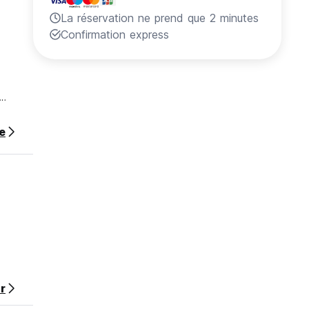
La réservation ne prend que 2 minutes
Confirmation express
te
rés :
 de
era
r