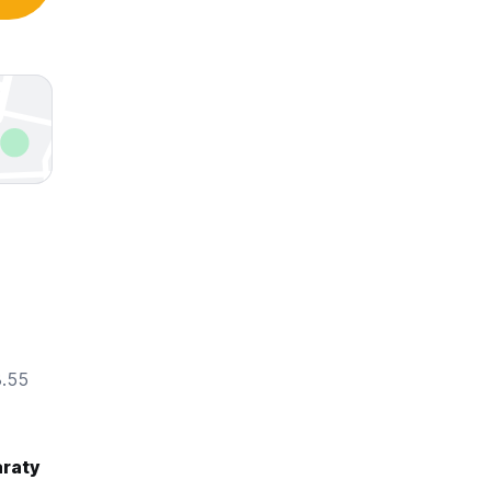
8.55
araty