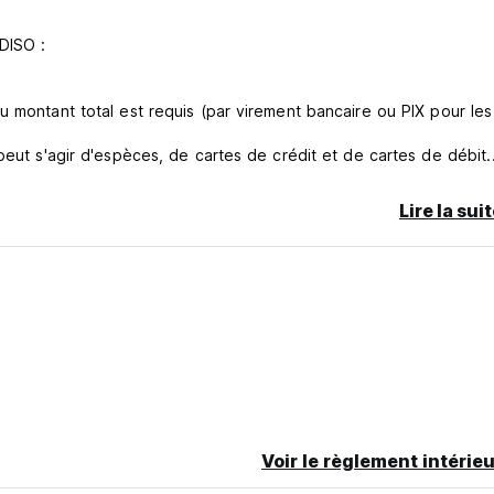
DISO :
u montant total est requis (par virement bancaire ou PIX pour les
peut s'agir d'espèces, de cartes de crédit et de cartes de débit.
Lire la sui
aura un remboursement ou un transfert de date, sans frais.
ontant sera remboursé ou la date transférée, avec deux frais factu
 n'y aura AUCUN remboursement du montant payé, seul le transfert
ivée, il n'y aura AUCUN remboursement du montant payé et il ne s
Voir le règlement intérieu
 total du forfait fermé et combiné sera facturé.