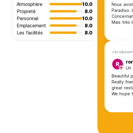
• Nous pouvons réaliser pour vous une décoration flora
Atmosphère
10.0
Nous avon
SUPPLÉMENTAIRES.
Paradiso. 
Propreté
8.0
Concernant
Personnel
10.0
NOUS SOMMES POUSADA PETFRINDLY
Mais très 
• Les animaux domestiques sont acceptés dans notre héberg
Emplacement
8.0
pour nous 
RENSEIGNEZ-NOUS SUR LA RÉGLEMENTATION. (Auto-translat
Les facilités
8.0
destinatio
locaux de 
J'ai séjourn
ro
R
Un 
Beautiful 
Really fri
great rest
We hope t