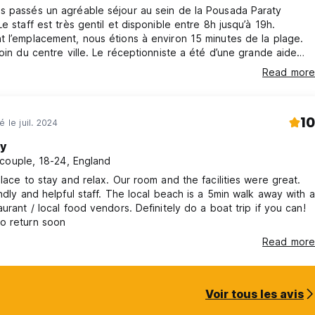
le romantique dans votre chambre. DEMANDEZ-NOUS SUR LES TARI
s passés un agréable séjour au sein de la Pousada Paraty
Le staff est très gentil et disponible entre 8h jusqu’à 19h.
 l’emplacement, nous étions à environ 15 minutes de la plage.
loin du centre ville. Le réceptionniste a été d’une grande aide
ement, mais il y a des frais de 30,00 R$ par jour et par animal.
indiquer les bus ou chauffeur pour rejoindre notre prochaine
Read more
ed from original language)
n. Il y a très peu d’endroits où se restaurer, quelques restaurants
bonne qualité.
10
é le juil. 2024
ry
couple, 18-24, England
place to stay and relax. Our room and the facilities were great.
endly and helpful staff. The local beach is a 5min walk away with a
aurant / local food vendors. Definitely do a boat trip if you can!
o return soon
Read more
Voir tous les avis