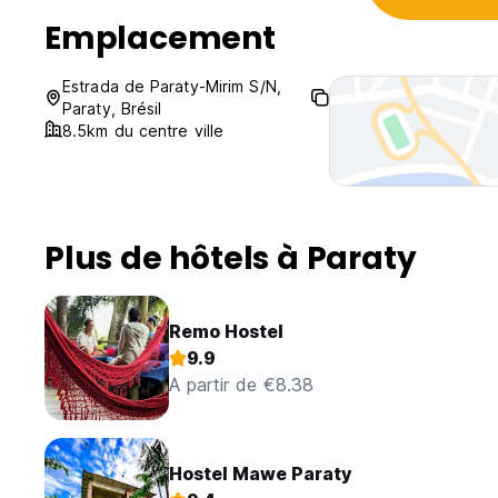
Emplacement
Estrada de Paraty-Mirim S/N,
Paraty, Brésil
8.5km du centre ville
Plus de hôtels à Paraty
Remo Hostel
9.9
A partir de €8.38
Hostel Mawe Paraty