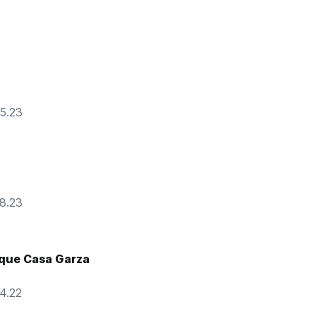
15.23
18.23
ique Casa Garza
14.22