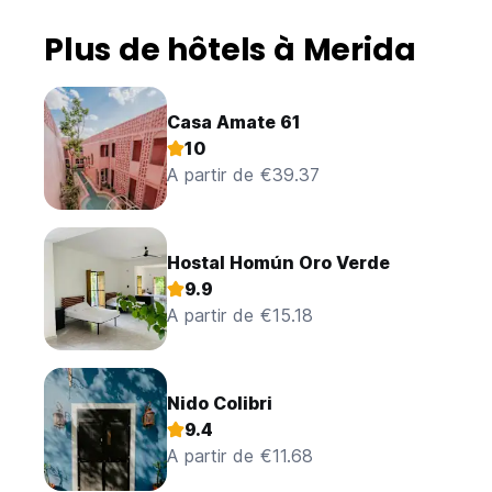
Plus de hôtels à Merida
Casa Amate 61
10
A partir de €39.37
Hostal Homún Oro Verde
9.9
A partir de €15.18
Nido Colibri
9.4
A partir de €11.68