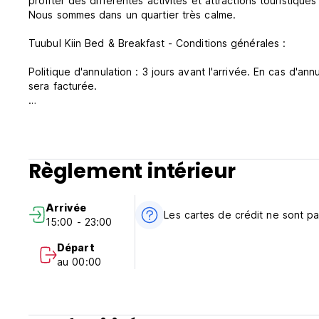
profiter des différentes activités et attractions touristiques
Nous sommes dans un quartier très calme.
Tuubul Kiin Bed & Breakfast - Conditions générales :
Politique d'annulation : 3 jours avant l'arrivée. En cas d'a
sera facturée.
Arrivée de 15h00 à minuit .
Départ avant 12h00.
Paiement à l'arrivée en espèces uniquement.
Règlement intérieur
Taxes incluses
Petit déjeuner inclus.
Arrivée
Les cartes de crédit ne sont p
15:00 - 23:00
Général:
Horaires de réception de 7h00 à 18h00.
Départ
Nous acceptons les animaux
au 00:00
1 personne de 18 ans ou plus requise.
(Auto-translated from original language)