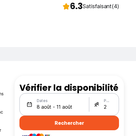
6.3
Satisfaisant
(4)
Vérifier la disponibilité
ns
Dates
Personnes
ac
Rechercher
r