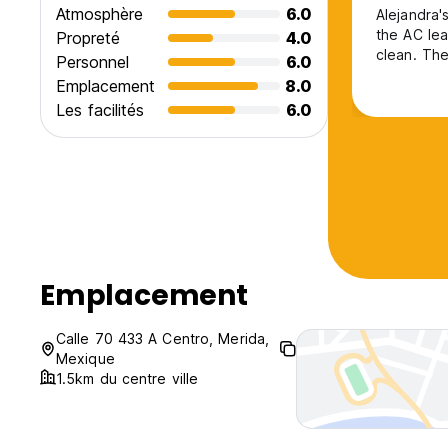
Atmosphère
6.0
Alejandra'
the AC lea
Propreté
4.0
clean. The
Personnel
6.0
Emplacement
8.0
Les facilités
6.0
Emplacement
Calle 70 433 A Centro, Merida,
Mexique
1.5km du centre ville