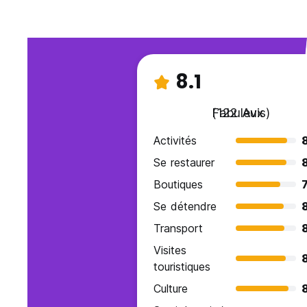
8.1
Fabuleux
(122 Avis)
Activités
Se restaurer
Boutiques
7
Se détendre
Transport
8
Visites
touristiques
Culture