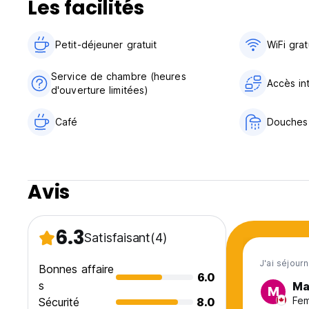
Les facilités
Petit-déjeuner gratuit‎
WiFi grat
Service de chambre (heures
Accès in
d'ouverture limitées)
Café
Douches
Avis
6.3
Satisfaisant
(4)
J'ai séjour
Bonnes affaire
6.0
s
Ma
M
Fem
Sécurité
8.0