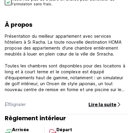
l'annulation sans frais.
À propos
Présentation du meilleur appartement avec services
hôteliers à Si Racha. La toute nouvelle destination HOMA
propose des appartements d'une chambre entièrement
meublés à louer en plein cœur de la ville de Sriracha.
Toutes les chambres sont disponibles pour des locations à
long et à court terme et le complexe est équipé
d'équipements haut de gamme, notamment : un simulateur
de golf intérieur, un Onsen de style japonais, un tout
nouveau centre de remise en forme et une piscine sur le
toit. Soyez le premier à profiter de notre nouvelle
expérience de location.
Lire la suite
Signaler
Conditions et politiques de la propriété :
Règlement intérieur
1) Arrivée à partir de 14h00
Arrivée
Départ
2) Départ avant 12h00