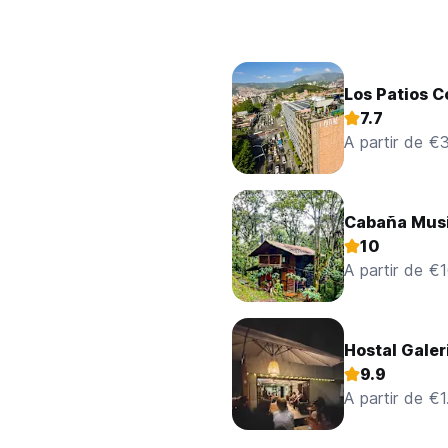
Los Patios C
7.7
A partir de €
Cabaña Musi
10
A partir de €
Hostal Galer
9.9
A partir de €1