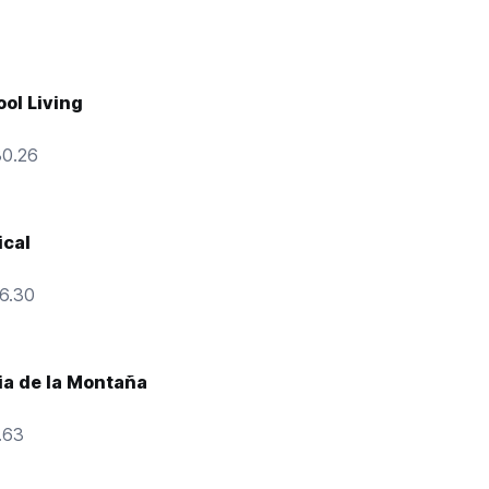
ool Living
30.26
cal
16.30
ia de la Montaña
.63