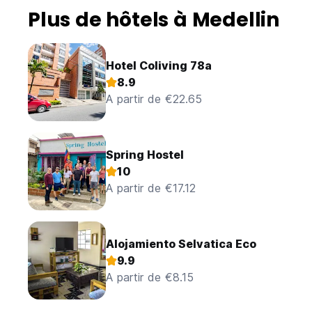
Plus de hôtels à Medellin
Hotel Coliving 78a
8.9
A partir de €22.65
Spring Hostel
10
A partir de €17.12
Alojamiento Selvatica Eco
9.9
A partir de €8.15