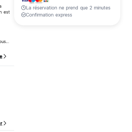
a
La réservation ne prend que 2 minutes
n est
Confirmation express
ous
te
r