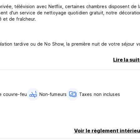
ivée, télévision avec Netflix, certaines chambres disposent de l
osent d'un service de nettoyage quotidien gratuit, notre décoratio
 et de fraîcheur.
nnulation tardive ou de No Show, la première nuit de votre séjour v
Lire la sui
it
es hôtels et seront payées uniquement par les nationaux.)
e couvre-feu
Non-fumeurs
Taxes non incluses
slated from original language)
Voir le règlement intérieu