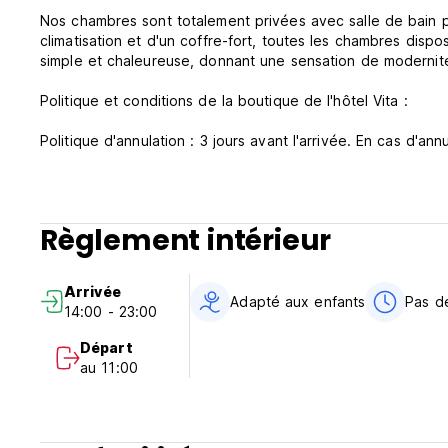
Nos chambres sont totalement privées avec salle de bain pr
climatisation et d'un coffre-fort, toutes les chambres disp
simple et chaleureuse, donnant une sensation de modernité
Politique et conditions de la boutique de l'hôtel Vita :
Politique d'annulation : 3 jours avant l'arrivée. En cas d'a
sera facturée.
Arrivée de 14h00 à 23h00
Départ avant 11h00
Règlement intérieur
Paiement à l'arrivée en espèces, carte de crédit et de déb
Taxes non incluses (19% de taxes gouvernementales pour l
Arrivée
Petit déjeuner non inclus
Adapté aux enfants
Pas d
14:00 - 23:00
Général:
Départ
Réception 24h/24.
au 11:00
Pas d'enfants autorisés
Les animaux de compagnie ne sont pas autorises (Auto-tran