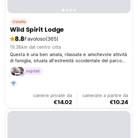
Ostello
Wild Spirit Lodge
8.8
Favoloso
(365)
19.38km dal centro citta
Questa è una ben amata, rilassata e amichevole attività
di famiglia, situata all'estremità occidentale del parco
nazionale Tsitsikamma. È letteralmente nel cuore della
ospitati
Garden Route.
camere private da
camerate a partire da
€14.02
€10.24