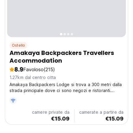
Ostello
Amakaya Backpackers Travellers
Accommodation
8.9
Favoloso
(215)
1.27km dal centro citta
Amakaya Backpackers Lodge si trova a 300 metri dalla
strada principale dove ci sono negozi e ristoranti.
Proseguendo sulla stessa strada arrivate a Central
Beach. Il nostro bar al piano superiore e la veranda
aperta offrono una vista splendida sulla catena...
camere private da
camerate a partire da
€15.09
€15.09