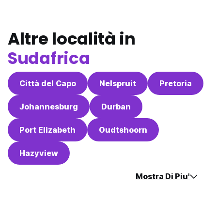
Altre località in
Sudafrica
Città del Capo
Nelspruit
Pretoria
Johannesburg
Durban
Port Elizabeth
Oudtshoorn
Hazyview
Mostra Di Piu'