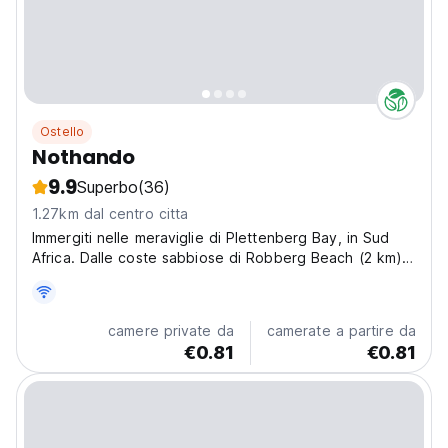
Ostello
Nothando
9.9
Superbo
(36)
1.27km dal centro citta
Immergiti nelle meraviglie di Plettenberg Bay, in Sud
Africa. Dalle coste sabbiose di Robberg Beach (2 km)
ai paesaggi mozzafiato della Riserva Naturale di
Robberg (8 km), ce n'è per tutti i gusti.
camere private da
camerate a partire da
€0.81
€0.81