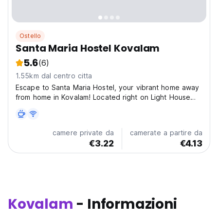
Ostello
Santa Maria Hostel Kovalam
5.6
(6)
1.55km dal centro citta
Escape to Santa Maria Hostel, your vibrant home away
from home in Kovalam! Located right on Light House
Road, amidst the lively atmosphere of Jeevan Resort
and the convenience of Cosmos Tours, our hostel puts
you in the heart of the action. Experience a truly...
camere private da
camerate a partire da
€3.22
€4.13
Kovalam
- Informazioni