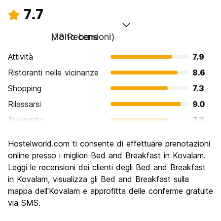
7.7
Molto bene
(18 Recensioni)
Attività
7.9
Ristoranti nelle vicinanze
8.6
Shopping
7.3
Rilassarsi
9.0
Trasporto
7.3
Cosa visitare
7.9
Hostelworld.com ti consente di effettuare prenotazioni
Luoghi di interesse culturale
7.2
online presso i migliori Bed and Breakfast in Kovalam.
Festa / Vita notturna
Leggi le recensioni dei clienti degli Bed and Breakfast
5.9
in Kovalam, visualizza gli Bed and Breakfast sulla
Qualita' Prezzo
8.1
mappa dell'Kovalam e approfitta delle conferme gratuite
via SMS.