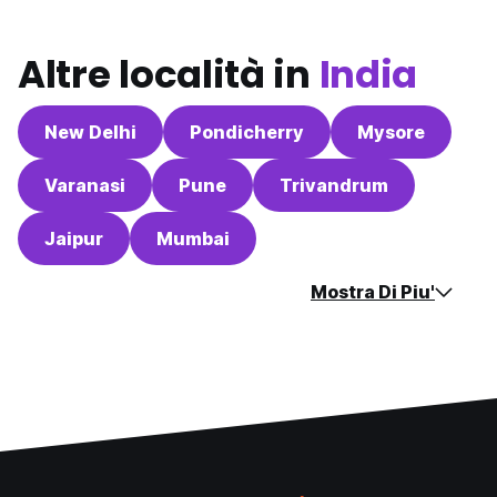
Altre località in
India
New Delhi
Pondicherry
Mysore
Varanasi
Pune
Trivandrum
Jaipur
Mumbai
Mostra Di Piu'