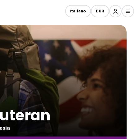
Italiano
EUR
muteran
esia