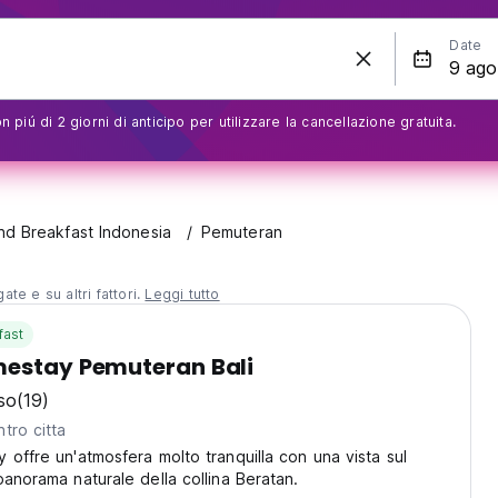
Date
 piú di 2 giorni di anticipo per utilizzare la cancellazione gratuita.
nd Breakfast Indonesia
Pemuteran
te e su altri fattori.
Leggi tutto
fast
mestay Pemuteran Bali
so
(19)
tro citta
 offre un'atmosfera molto tranquilla con una vista sul
panorama naturale della collina Beratan.