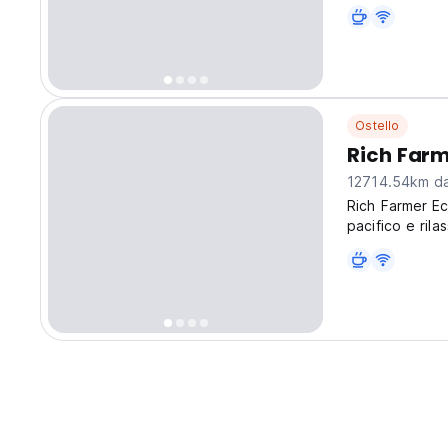
Ostello
Rich Far
12714.54km dal
Rich Farmer E
pacifico e rila
della sua cultu