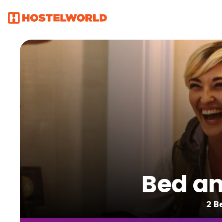
Bed an
2 B