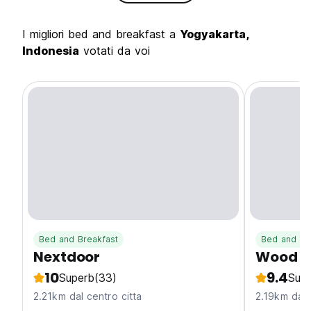
I migliori bed and breakfast a
Yogyakarta,
Indonesia
votati da voi
Bed and Breakfast
Bed and Br
Nextdoor
Wood S
10
9.4
Superb
(33)
Sup
2.21km dal centro citta
2.19km dal 