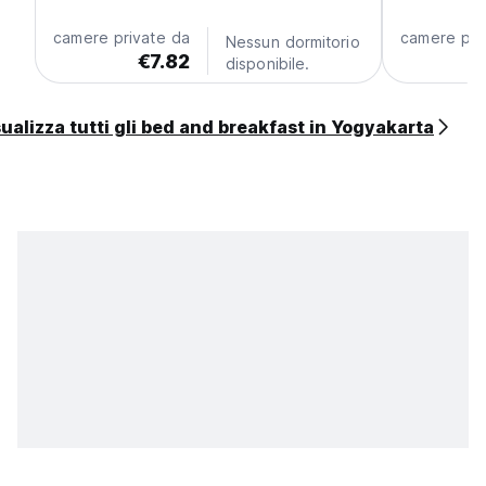
camere private da
camere pri
Nessun dormitorio
€7.82
€
disponibile.
ualizza tutti gli bed and breakfast in Yogyakarta