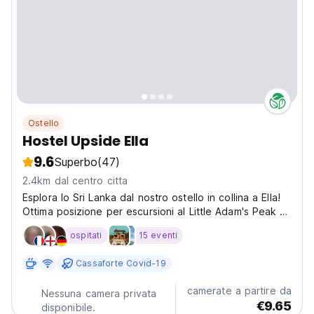
Ostello
Hostel Upside Ella
9.6
Superbo
(47)
2.4km dal centro citta
Esplora lo Sri Lanka dal nostro ostello in collina a Ella!
Ottima posizione per escursioni al Little Adam's Peak e
tour delle piantagioni di tè. Soggiorno economico
ospitati
15 eventi
perfetto per viaggiatori singoli. (Auto-translated from
original language)
Cassaforte Covid-19
camerate a partire da
Nessuna camera privata
€9.65
disponibile.