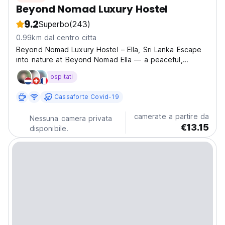
Beyond Nomad Luxury Hostel
9.2
Superbo
(243)
0.99km dal centro citta
Beyond Nomad Luxury Hostel – Ella, Sri Lanka Escape
into nature at Beyond Nomad Ella — a peaceful,
boutique-style hostel designed for travelers who value
ospitati
calm surroundings, comfort, and meaningful
connections. Hidden among lush greenery just a short
Cassaforte Covid-19
distance...
camerate a partire da
Nessuna camera privata
€13.15
disponibile.