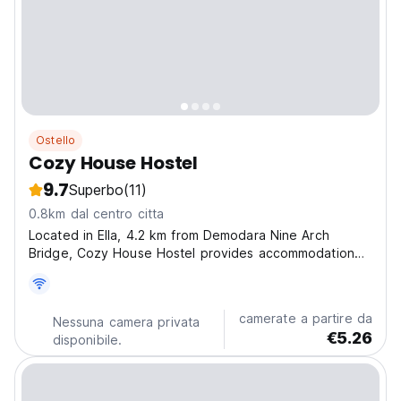
Ostello
Cozy House Hostel
9.7
Superbo
(11)
0.8km dal centro citta
Located in Ella, 4.2 km from Demodara Nine Arch
Bridge, Cozy House Hostel provides accommodation
with a garden, free private parking and a terrace. The
property is around 48 km from Hakgala Botanical
Garden, 49 km from Horton Plains National Park and
camerate a partire da
Nessuna camera privata
400...
€5.26
disponibile.