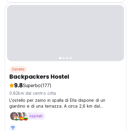
Ostello
Backpackers Hostel
9.8
Superbo
(177)
0.82km dal centro citta
L'ostello per zaino in spalla di Ella dispone di un
giardino e di una terrazza. A circa 2,6 km dal
Demodara Nine Arch Bridge, la struttura dista anche
ospitati
300 m dal Ella Spice Garden e offre la connessione
WiFi gratuita. Gli ospiti possono godere di viste sulla...