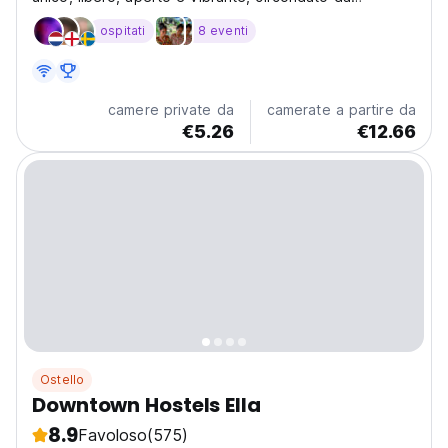
splendide viste e paesaggi. Amore e buone vibrazioni
ospitati
8 eventi
solo .. Benvenuto a casa!
camere private da
camerate a partire da
€5.26
€12.66
Ostello
Downtown Hostels Ella
8.9
Favoloso
(575)