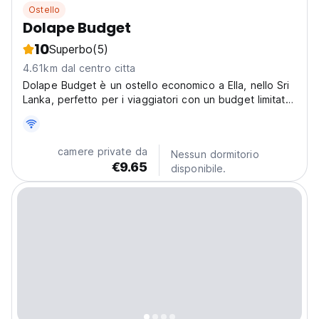
Ostello
Dolape Budget
10
Superbo
(5)
4.61km dal centro citta
Dolape Budget è un ostello economico a Ella, nello Sri
Lanka, perfetto per i viaggiatori con un budget limitato.
Goditi l'autentica ospitalità dello Sri Lanka ed esplora il
paesaggio locale. (Auto-translated from original
language)
camere private da
Nessun dormitorio
€9.65
disponibile.