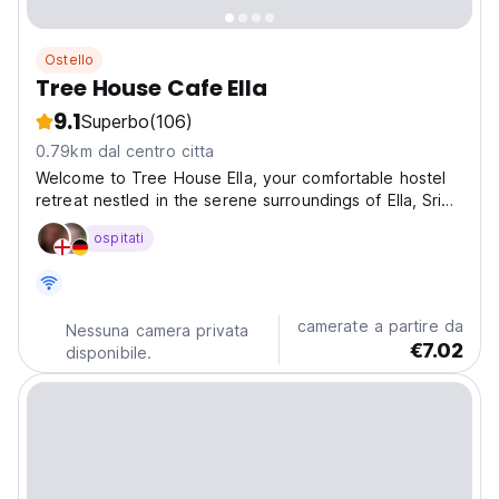
Ostello
Tree House Cafe Ella
9.1
Superbo
(106)
0.79km dal centro citta
Welcome to Tree House Ella, your comfortable hostel
retreat nestled in the serene surroundings of Ella, Sri
Lanka. Conveniently located just 25 meters from the
ospitati
railway station, our hostel offers the perfect blend of
accessibility and tranquility for your...
camerate a partire da
Nessuna camera privata
€7.02
disponibile.