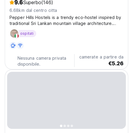
9.6
Superbo
(146)
6.68km dal centro citta
Pepper Hills Hostels is a trendy eco-hostel inspired by
traditional Sri Lankan mountain village architecture.
Surrounded by lush greenery and stunning mountain
ospitati
views, it’s the perfect place to relax, connect, and
enjoy the peaceful rhythm of nature. We offer...
camerate a partire da
Nessuna camera privata
€5.26
disponibile.