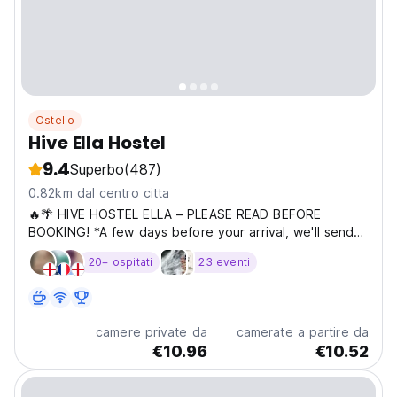
Ostello
Hive Ella Hostel
9.4
Superbo
(487)
0.82km dal centro citta
🔥🌴 HIVE HOSTEL ELLA – PLEASE READ BEFORE
BOOKING! *A few days before your arrival, we'll send
you a welcome email with everything you need to
20+ ospitati
23 eventi
know before checking in. Please remember to check
your spam/junk folder so you don't miss it!* Welcome
to Hive Hostel...
camere private da
camerate a partire da
€10.96
€10.52