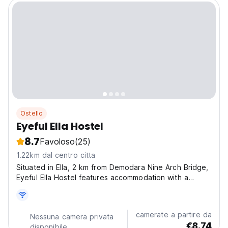
Ostello
Eyeful Ella Hostel
8.7
Favoloso
(25)
1.22km dal centro citta
Situated in Ella, 2 km from Demodara Nine Arch Bridge,
Eyeful Ella Hostel features accommodation with a
garden, free private parking, a shared lounge and a
terrace. Located around 50 km from Horton Plains
National Park, the hostel with free WiFi is also 1...
camerate a partire da
Nessuna camera privata
€8.74
disponibile.