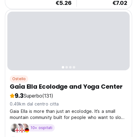
€5.26
€7.02
Ostello
Gaia Ella Ecolodge and Yoga Center
9.3
Superbo
(131)
0.49km dal centro citta
Gaia Ella is more than just an ecolodge. It’s a small
mountain community built for people who want to slow
down, breathe properly again, and experience Ella
10+ ospitati
away from the crowds and noise below. We’re located
high on the edge of Ella, surrounded by jungle...