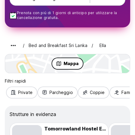
Prenota con piú di 1 giorni di anticipo per utilizzare la
cancellazione gratuita.
Bed and Breakfast Sri Lanka
Ella
Mappa
Filtri rapidi
Private
Parcheggio
Coppie
Famigl
Strutture in evidenza
Tomorrowland Hostel Ella