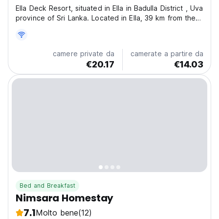
Ella Deck Resort, situated in Ella in Badulla District , Uva
province of Sri Lanka. Located in Ella, 39 km from the
Demodara Nine Arch Bridge and 5.9km distance to
famous Buduruwagala Temple. , Ella Deck Resort offers
accommodations with an outdoor swimming...
camere private da
camerate a partire da
€20.17
€14.03
Bed and Breakfast
Nimsara Homestay
7.1
Molto bene
(12)