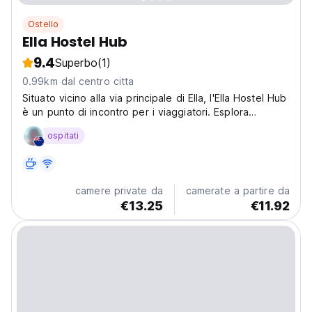
Ostello
Ella Hostel Hub
9.4
Superbo
(1)
0.99km dal centro citta
Situato vicino alla via principale di Ella, l'Ella Hostel Hub
è un punto di incontro per i viaggiatori. Esplora
piantagioni di tè e cascate da questo confortevole
ospitati
ostello nella regione collinare dello Sri Lanka. (Auto-
translated from original language)
camere private da
camerate a partire da
€13.25
€11.92