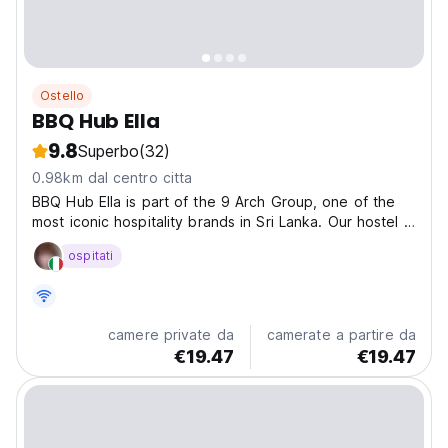
Ostello
BBQ Hub Ella
9.8
Superbo
(32)
0.98km dal centro citta
BBQ Hub Ella is part of the 9 Arch Group, one of the
most iconic hospitality brands in Sri Lanka. Our hostel is
conveniently located within a few minutes’ walk from
ospitati
the Ella railway station and city centre, making it easy
to find. Three words sum up the accommodation...
camere private da
camerate a partire da
€19.47
€19.47