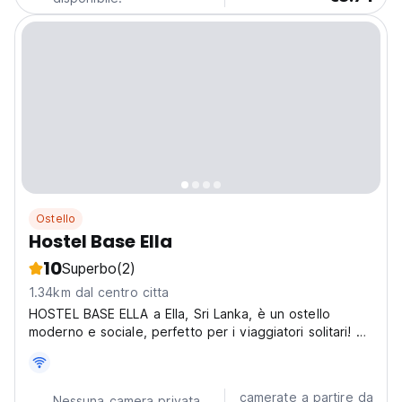
Ostello
Hostel Base Ella
10
Superbo
(2)
1.34km dal centro citta
HOSTEL BASE ELLA a Ella, Sri Lanka, è un ostello
moderno e sociale, perfetto per i viaggiatori solitari! Da
questa vivace base, potrai fare escursioni al Little
Adam's Peak e alle Cascate di Ravana, l'ideale per
esplorare la bellezza naturale di Ella. (Auto-translated...
camerate a partire da
Nessuna camera privata