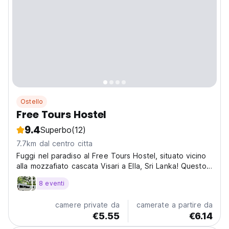
Ostello
Free Tours Hostel
9.4
Superbo
(12)
7.7km dal centro citta
Fuggi nel paradiso al Free Tours Hostel, situato vicino
alla mozzafiato cascata Visari a Ella, Sri Lanka! Questo
vivace ostello offre un'esperienza indimenticabile
8 eventi
immersa nella bellezza naturale. Immagina di svegliarti
con il suono della cascata e trascorrere...
camere private da
camerate a partire da
€5.55
€6.14