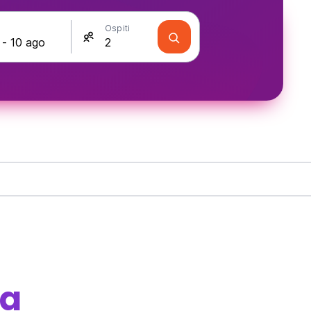
Ospiti
sa