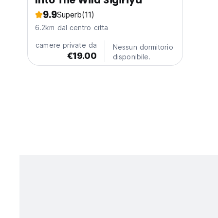
Into The Wild Sigiriya
9.9
Superb
(11)
6.2km dal centro citta
camere private da
Nessun dormitorio
€19.00
disponibile.