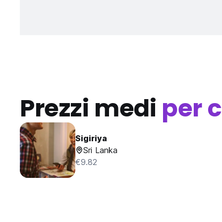
Prezzi medi
per c
Sigiriya
Sri Lanka
€9.82