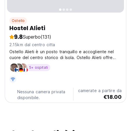
Ostello
Hostel Alieti
9.8
Superbo
(131)
2.15km dal centro citta
Ostello Alieti è un posto tranquillo e accogliente nel
cuore del centro storico di Isola. Ostello Alieti offre
venticinque letti in piccoli dormitori (4 / 5 / 6 letti). I
5+ ospitati
bagni sono ai piani e all’ingresso, dove si trovano pure
la reception e la zona comune...
camerate a partire da
Nessuna camera privata
€18.00
disponibile.