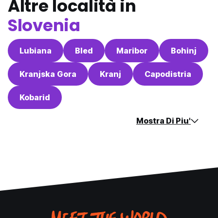
Altre località in
Slovenia
Lubiana
Bled
Maribor
Bohinj
Kranjska Gora
Kranj
Capodistria
Kobarid
Mostra Di Piu'