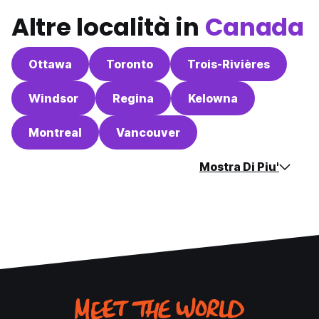
Altre località in
Canada
Ottawa
Toronto
Trois-Rivières
Windsor
Regina
Kelowna
Montreal
Vancouver
Mostra Di Piu'