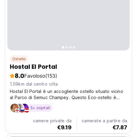
Ostello
Hostal El Portal
8.0
Favoloso
(153)
1.09km dal centro citta
Hostal El Portal è un accogliente ostello situato vicino
al Parco di Semuc Champey. Questo Eco-ostello è
perfetto per chi cerca un'avventura indimenticabile.
5+ ospitati
camere private da
camerate a partire da
€9.19
€7.87