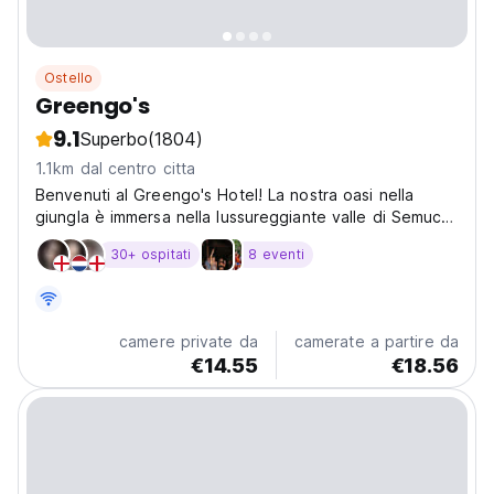
Ostello
Greengo's
9.1
Superbo
(1804)
1.1km dal centro citta
Benvenuti al Greengo's Hotel! La nostra oasi nella
giungla è immersa nella lussureggiante valle di Semuc
Champey, a soli 10 minuti
30+ ospitati
8 eventi
camere private da
camerate a partire da
€14.55
€18.56