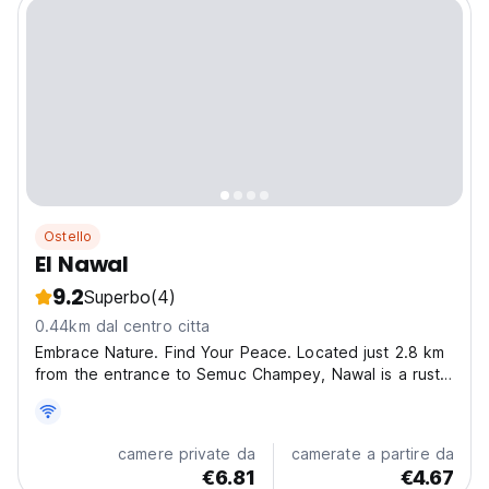
Ostello
El Nawal
9.2
Superbo
(4)
0.44km dal centro citta
Embrace Nature. Find Your Peace. Located just 2.8 km
from the entrance to Semuc Champey, Nawal is a rustic
jungle stay, perfect for travelers seeking tranquility and
an authentic nature experience. Surrounded by lush
greenery and fresh mountain air, it’s...
camere private da
camerate a partire da
€6.81
€4.67