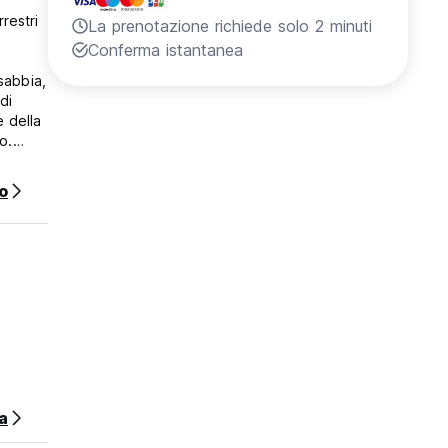
restri
La prenotazione richiede solo 2 minuti
Conferma istantanea
 sabbia,
di
e della
o.
o
a