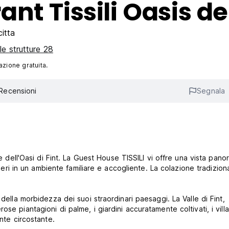
t Tissili Oasis de
itta
le strutture 28
azione gratuita.
Recensioni
Segnala
re dell'Oasi di Fint. La Guest House TISSILI vi offre una vista pano
rberi in un ambiente familiare e accogliente. La colazione tradizion
della morbidezza dei suoi straordinari paesaggi. La Valle di Fint,
e piantagioni di palme, i giardini accuratamente coltivati, i villa
nte circostante.