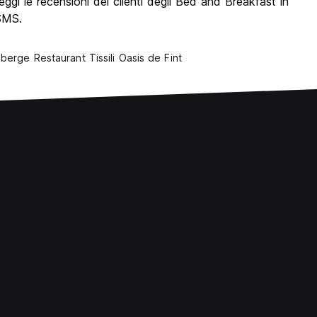
ggi le recensioni dei clienti degli Bed and Breakfast in
 SMS.
berge Restaurant Tissili Oasis de Fint