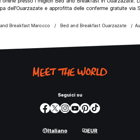
online presso i migliori Bed and Breakfast in Ouarzazate. Le
pa dell'Ouarzazate e approfitta delle conferme gratuite via
and Breakfast Marocco
Bed and Breakfast Ouarzazate
Au
Seguici su
Italiano
EUR