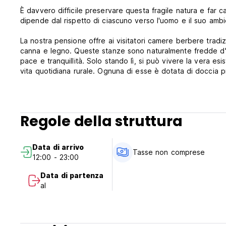
È davvero difficile preservare questa fragile natura e far c
dipende dal rispetto di ciascuno verso l'uomo e il suo ambi
La nostra pensione offre ai visitatori camere berbere tradizio
canna e legno. Queste stanze sono naturalmente fredde d'
pace e tranquillità. Solo stando lì, si può vivere la vera e
vita quotidiana rurale. Ognuna di esse è dotata di doccia priv
Politiche e condizioni dell'Auberge Restaurant Tissili 'Oasis 
Il check-in inizia alle 14:00.
Regole della struttura
L'orario di check-out è alle 10:00.
Data di arrivo
Si prega di comunicare l'orario di arrivo.
Tasse non comprese
12:00 - 23:00
Tipi di pagamento accettati in questa struttura: solo contant
Data di partenza
al
Politica di cancellazione: 72 ore prima dell'arrivo.
Tasse non incluse - Tassa di soggiorno 1,00 euro a person