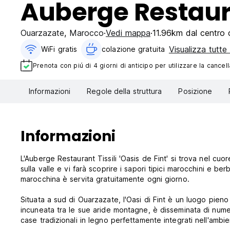
Auberge Restauran
Ouarzazate
,
Marocco
Vedi mappa
11.96km dal centro c
Visualizza tutte 
WiFi gratis
colazione gratuita‎
Prenota con piú di 4 giorni di anticipo per utilizzare la cancell
Informazioni
Regole della struttura
Posizione
Informazioni
L'Auberge Restaurant Tissili 'Oasis de Fint' si trova nel cuo
sulla valle e vi farà scoprire i sapori tipici marocchini e be
marocchina è servita gratuitamente ogni giorno.
Situata a sud di Ouarzazate, l'Oasi di Fint è un luogo pieno 
incuneata tra le sue aride montagne, è disseminata di numeros
case tradizionali in legno perfettamente integrati nell'ambie