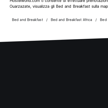
Hostelworld.com ti consente di effettuare prenotazioni 
Ouarzazate, visualizza gli Bed and Breakfast sulla map
Bed and Breakfast
Bed and Breakfast Africa
Bed 