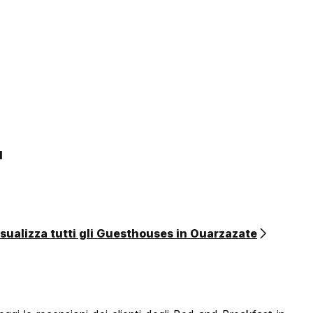
l
sualizza tutti gli Guesthouses in Ouarzazate