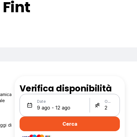
 Fint
Verifica disponibilità
ramica
ale
Date
Ospiti
Cerca
ggi di