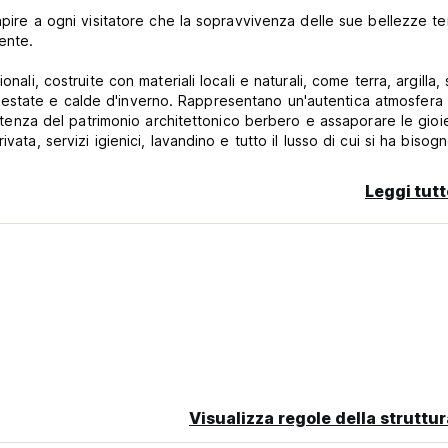
apire a ogni visitatore che la sopravvivenza delle sue bellezze ter
ente.
nali, costruite con materiali locali e naturali, come terra, argilla,
estate e calde d'inverno. Rappresentano un'autentica atmosfera 
sistenza del patrimonio architettonico berbero e assaporare le gioi
ata, servizi igienici, lavandino e tutto il lusso di cui si ha bisogn
de Fint':
Leggi tutt
i.
Visualizza regole della struttur
a per notte.