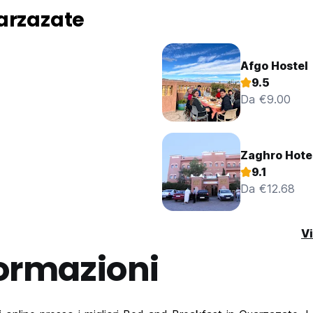
arzazate
Afgo Hostel
9.5
Da €9.00
Zaghro Hote
9.1
Da €12.68
Vi
ormazioni