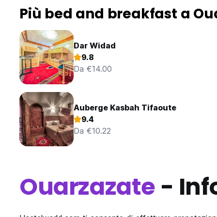
Più bed and breakfast a Ou
Dar Widad
9.8
Da €14.00
Auberge Kasbah Tifaoute
9.4
Da €10.22
Ouarzazate
- Inf