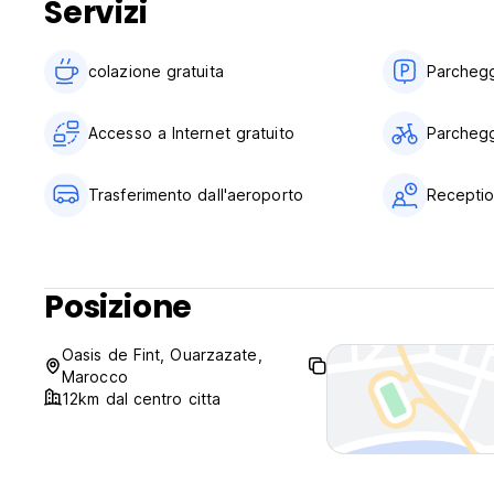
Servizi
Colazione inclusa.
Generale:
colazione gratuita‎
Parchegg
Reception 24 ore su 24.
Accesso a Internet gratuito
Parchegg
Nessun coprifuoco.
Questa struttura non ammette animali domestici. (Auto-trans
Trasferimento dall'aeroporto
Receptio
Posizione
Oasis de Fint, Ouarzazate,
Marocco
12km dal centro citta